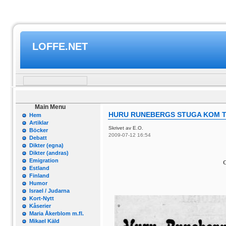
LOFFE.NET
Main Menu
HURU RUNEBERGS STUGA KOM T
Hem
Artiklar
Skrivet av E.O.
Böcker
2009-07-12 16:54
Debatt
Dikter (egna)
Dikter (andras)
Emigration
Estland
Finland
Humor
Israel / Judarna
Kort-Nytt
Kåserier
Maria Åkerblom m.fl.
Mikael Käld