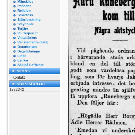
Mänskligt
Perioder
Religion
Sekretess
Släktforskning
Steyr bilar
Terjärv
Vi i Terjärv r.f.
Vitsar/Jokes
Vänsterhänta (lista)
Österbotten
Dagstidningar
Links
Länkar
Sök på Loffe.net
RESPONS
Kontakt
BESÖKSRÄKNARE
1282342