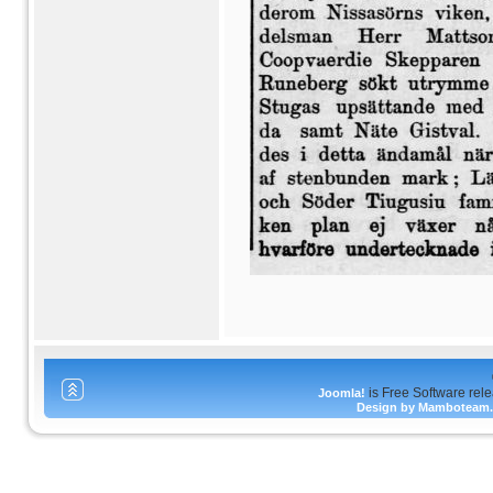
is Free Software rel
Joomla!
Design by Mamboteam