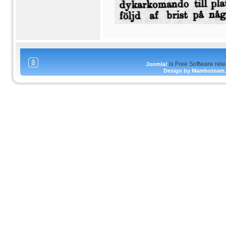
is Free Software rel
Joomla!
Design by Mamboteam