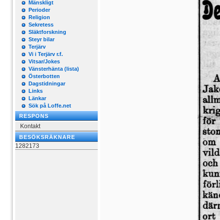
Mänskligt
Perioder
Religion
Sekretess
Släktforskning
Steyr bilar
Terjärv
Vi i Terjärv r.f.
Vitsar/Jokes
Vänsterhänta (lista)
Österbotten
Dagstidningar
Links
Länkar
Sök på Loffe.net
RESPONS
Kontakt
BESÖKSRÄKNARE
1282173