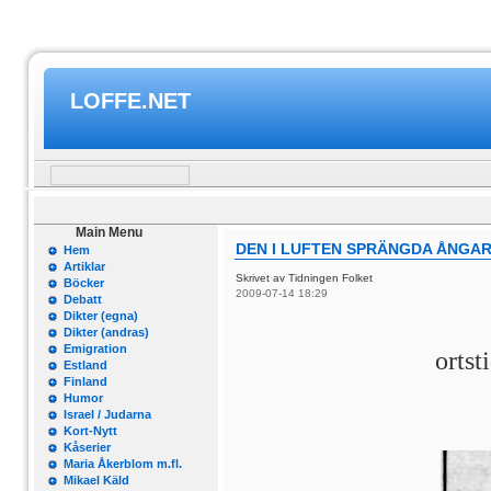
LOFFE.NET
Main Menu
DEN I LUFTEN SPRÄNGDA ÅNGA
Hem
Artiklar
Skrivet av Tidningen Folket
Böcker
2009-07-14 18:29
Debatt
Dikter (egna)
Dikter (andras)
Emigration
ortst
Estland
Finland
Humor
Israel / Judarna
Kort-Nytt
Kåserier
Maria Åkerblom m.fl.
Mikael Käld