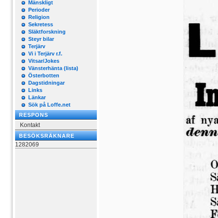
Mänskligt
Perioder
Religion
Sekretess
Släktforskning
Steyr bilar
Terjärv
Vi i Terjärv r.f.
Vitsar/Jokes
Vänsterhänta (lista)
Österbotten
Dagstidningar
Links
Länkar
Sök på Loffe.net
RESPONS
Kontakt
BESÖKSRÄKNARE
1282069