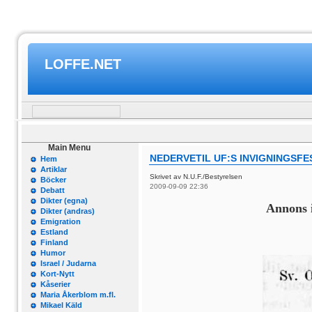
LOFFE.NET
Main Menu
NEDERVETIL UF:S INVIGNINGSFE
Hem
Artiklar
Skrivet av N.U.F./Bestyrelsen
Böcker
2009-09-09 22:36
Debatt
Dikter (egna)
Annons i
Dikter (andras)
Emigration
Estland
Finland
Humor
Israel / Judarna
Kort-Nytt
Kåserier
Maria Åkerblom m.fl.
Mikael Käld