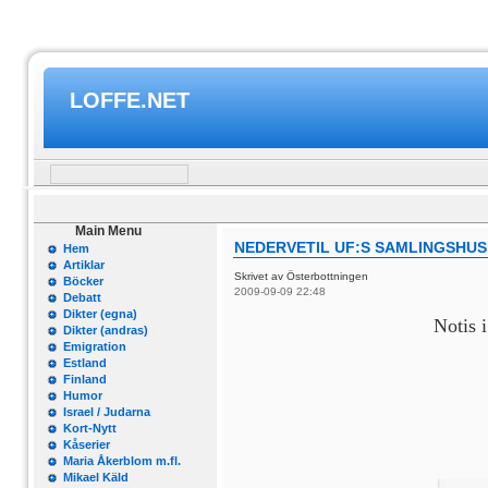
LOFFE.NET
Main Menu
NEDERVETIL UF:S SAMLINGSHUS
Hem
Artiklar
Skrivet av Österbottningen
Böcker
2009-09-09 22:48
Debatt
Dikter (egna)
Notis 
Dikter (andras)
Emigration
Estland
Finland
Humor
Israel / Judarna
Kort-Nytt
Kåserier
Maria Åkerblom m.fl.
Mikael Käld