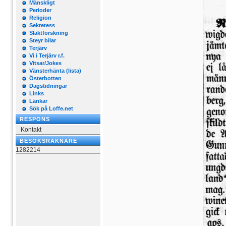
Mänskligt
Perioder
Religion
Sekretess
Släktforskning
Steyr bilar
Terjärv
Vi i Terjärv r.f.
Vitsar/Jokes
Vänsterhänta (lista)
Österbotten
Dagstidningar
Links
Länkar
Sök på Loffe.net
RESPONS
Kontakt
BESÖKSRÄKNARE
1282214