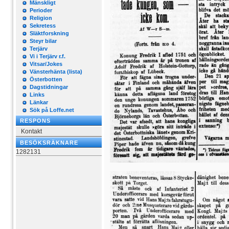
Mänskligt
Perioder
Religion
Sekretess
Släktforskning
Steyr bilar
Terjärv
Vi i Terjärv r.f.
Vitsar/Jokes
Vänsterhänta (lista)
Österbotten
Dagstidningar
Links
Länkar
Sök på Loffe.net
RESPONS
Kontakt
BESÖKSRÄKNARE
1282131