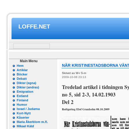
LOFFE.NET
Main Menu
NÄR KRISTINESTADSBORNA VÄNTA
Hem
Artiklar
Skrivet av W-r S-m
Böcker
2009-10-08 23:13
Debatt
Dikter (egna)
Tredelad artikel i tidningen S
Dikter (andras)
Emigration
no 5, sid 2-3, 14.02.1903
Estland
Del 2
Finland
Humor
Israel / Judarna
Redigering Elof Granholm 08.10.2009
Kort-Nytt
Kåserier
Maria Åkerblom m.fl.
Mikael Käld