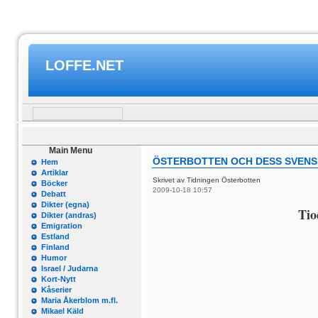
LOFFE.NET
Main Menu
ÖSTERBOTTEN OCH DESS SVENSK
Hem
Artiklar
Skrivet av Tidningen Österbotten
Böcker
2009-10-18 10:57
Debatt
Dikter (egna)
Tio
Dikter (andras)
Emigration
Estland
Finland
Humor
Israel / Judarna
Kort-Nytt
Kåserier
Maria Åkerblom m.fl.
Mikael Käld