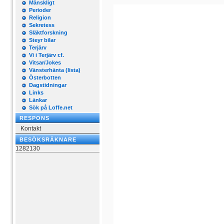
Mänskligt
Perioder
Religion
Sekretess
Släktforskning
Steyr bilar
Terjärv
Vi i Terjärv r.f.
Vitsar/Jokes
Vänsterhänta (lista)
Österbotten
Dagstidningar
Links
Länkar
Sök på Loffe.net
RESPONS
Kontakt
BESÖKSRÄKNARE
1282130