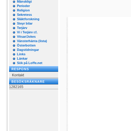
Mänskligt
Perioder
Religion
Sekretess
Släktforskning
Steyr bilar
Terjärv
Vi i Terjärv r.f.
Vitsar/Jokes
Vänsterhänta (lista)
Österbotten
Dagstidningar
Links
Länkar
Sök på Loffe.net
RESPONS
Kontakt
BESÖKSRÄKNARE
1282165