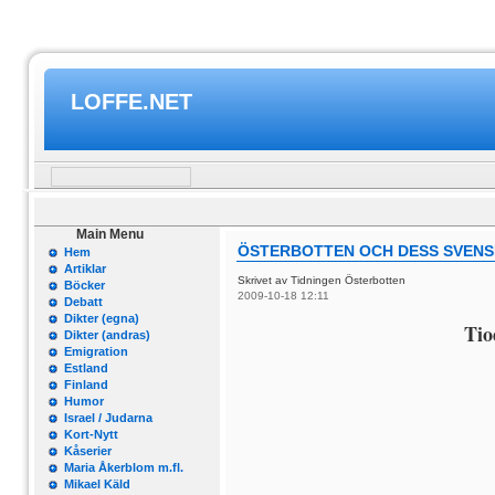
LOFFE.NET
Main Menu
ÖSTERBOTTEN OCH DESS SVENSK
Hem
Artiklar
Skrivet av Tidningen Österbotten
Böcker
2009-10-18 12:11
Debatt
Dikter (egna)
Tio
Dikter (andras)
Emigration
Estland
Finland
Humor
Israel / Judarna
Kort-Nytt
Kåserier
Maria Åkerblom m.fl.
Mikael Käld