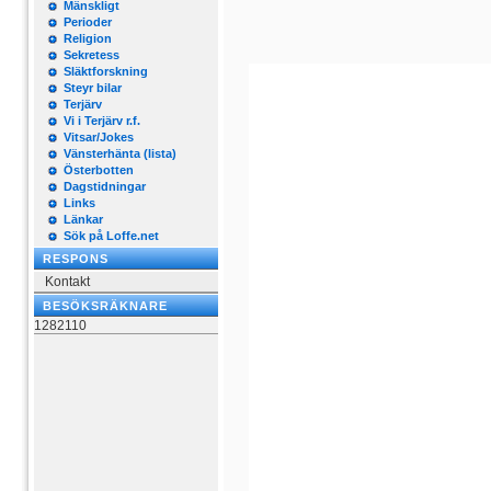
Mänskligt
Perioder
Religion
Sekretess
Släktforskning
Steyr bilar
Terjärv
Vi i Terjärv r.f.
Vitsar/Jokes
Vänsterhänta (lista)
Österbotten
Dagstidningar
Links
Länkar
Sök på Loffe.net
RESPONS
Kontakt
BESÖKSRÄKNARE
1282110