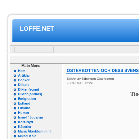
LOFFE.NET
Main Menu
ÖSTERBOTTEN OCH DESS SVENSK
Hem
Artiklar
Skrivet av Tidningen Österbotten
Böcker
2009-10-18 12:24
Debatt
Dikter (egna)
Tio
Dikter (andras)
Emigration
Estland
Finland
Humor
Israel / Judarna
Kort-Nytt
Kåserier
Maria Åkerblom m.fl.
Mikael Käld