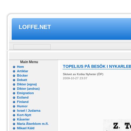
LOFFE.NET
Main Menu
TOPELIUS PÅ BESÖK I NYKARLE
Hem
Artiklar
Skrivet av Kotka Nyheter (ÖP)
Böcker
2009-10-27 23:07
Debatt
Dikter (egna)
Dikter (andras)
Emigration
Estland
Finland
Humor
Israel / Judarna
Kort-Nytt
Kåserier
Maria Åkerblom m.fl.
Mikael Käld