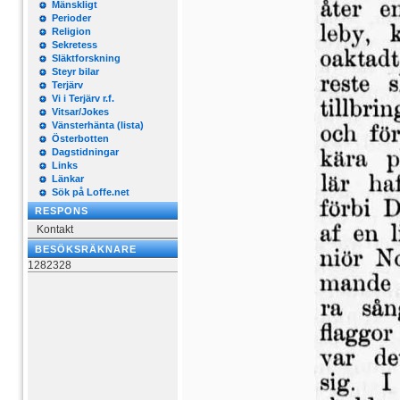
Mänskligt
Perioder
Religion
Sekretess
Släktforskning
Steyr bilar
Terjärv
Vi i Terjärv r.f.
Vitsar/Jokes
Vänsterhänta (lista)
Österbotten
Dagstidningar
Links
Länkar
Sök på Loffe.net
RESPONS
Kontakt
BESÖKSRÄKNARE
1282328