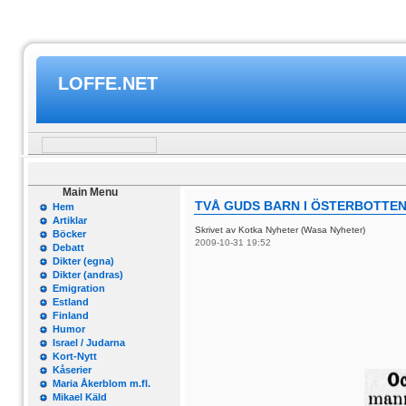
LOFFE.NET
Main Menu
TVÅ GUDS BARN I ÖSTERBOTTE
Hem
Artiklar
Skrivet av Kotka Nyheter (Wasa Nyheter)
Böcker
2009-10-31 19:52
Debatt
Dikter (egna)
Dikter (andras)
Emigration
Estland
Finland
Humor
Israel / Judarna
Kort-Nytt
Kåserier
Maria Åkerblom m.fl.
Mikael Käld