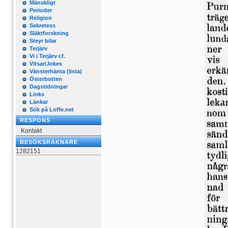
Mänskligt
Perioder
Religion
Sekretess
Släktforskning
Steyr bilar
Terjärv
Vi i Terjärv r.f.
Vitsar/Jokes
Vänsterhänta (lista)
Österbotten
Dagstidningar
Links
Länkar
Sök på Loffe.net
RESPONS
Kontakt
BESÖKSRÄKNARE
1282151