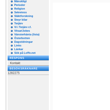
Mänskligt
Perioder
Religion
Sekretess
Släktforskning
Steyr bilar
Terjärv
Vi i Terjärv r.f.
Vitsar/Jokes
Vänsterhänta (lista)
Österbotten
Dagstidningar
Links
Länkar
Sök på Loffe.net
RESPONS
Kontakt
BESÖKSRÄKNARE
1282275