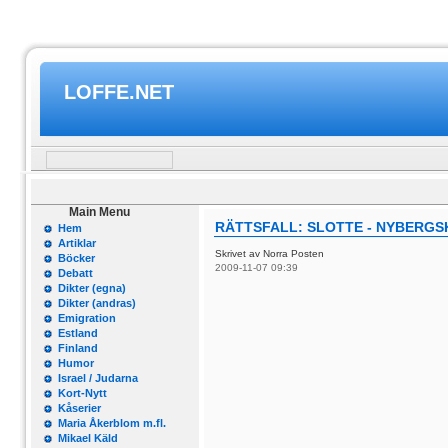
LOFFE.NET
Main Menu
RÄTTSFALL: SLOTTE - NYBERGSKA
Hem
Artiklar
Skrivet av Norra Posten
Böcker
2009-11-07 09:39
Debatt
Dikter (egna)
Dikter (andras)
Emigration
Estland
Finland
Humor
Israel / Judarna
Kort-Nytt
Kåserier
Maria Åkerblom m.fl.
Mikael Käld