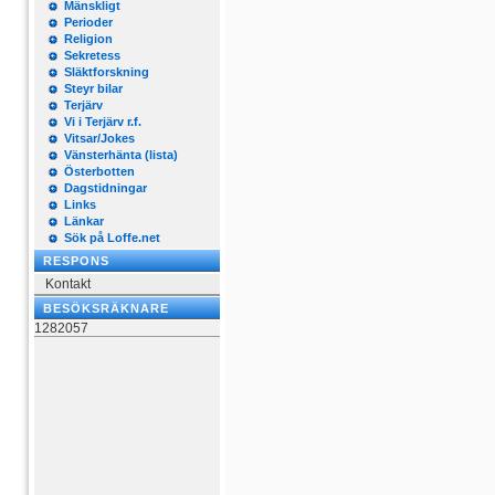
Mänskligt
Perioder
Religion
Sekretess
Släktforskning
Steyr bilar
Terjärv
Vi i Terjärv r.f.
Vitsar/Jokes
Vänsterhänta (lista)
Österbotten
Dagstidningar
Links
Länkar
Sök på Loffe.net
RESPONS
Kontakt
BESÖKSRÄKNARE
1282057