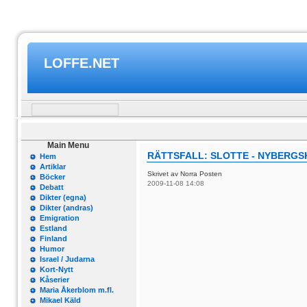
LOFFE.NET
Main Menu
RÄTTSFALL: SLOTTE - NYBERGSK
Hem
Artiklar
Skrivet av Norra Posten
Böcker
2009-11-08 14:08
Debatt
Dikter (egna)
Dikter (andras)
Emigration
Estland
Finland
Humor
Israel / Judarna
Kort-Nytt
Kåserier
Maria Åkerblom m.fl.
Mikael Käld