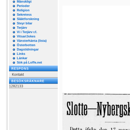
Mänskligt
Perioder
Religion
Sekretess
Släktforskning
Steyr bilar
Terjärv
Vi i Terjärv r.f.
Vitsar/Jokes
Vänsterhänta (lista)
Österbotten
Dagstidningar
Links
Länkar
Sök på Loffe.net
RESPONS
Kontakt
BESÖKSRÄKNARE
1282133