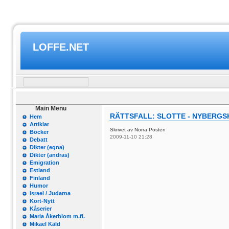
LOFFE.NET
Main Menu
RÄTTSFALL: SLOTTE - NYBERG
Hem
Artiklar
Skrivet av Norra Posten
Böcker
2009-11-10 21:28
Debatt
Dikter (egna)
Dikter (andras)
Emigration
Estland
Finland
Humor
Israel / Judarna
Kort-Nytt
Kåserier
Maria Åkerblom m.fl.
Mikael Käld