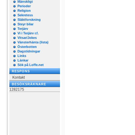
Mänskligt
Perioder
Religion
Sekretess
Släktforskning
Steyr bilar
Terjärv
Vi i Terjärv r.f.
Vitsar/Jokes
Vänsterhänta (lista)
Österbotten
Dagstidningar
Links
Länkar
Sök på Loffe.net
RESPONS
Kontakt
BESÖKSRÄKNARE
1282175