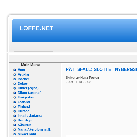
LOFFE.NET
Main Menu
RÄTTSFALL: SLOTTE - NYBERG
Hem
Artiklar
Skrivet av Norra Posten
Böcker
2009-11-10 22:08
Debatt
Dikter (egna)
Dikter (andras)
Emigration
Estland
Finland
Humor
Israel / Judarna
Kort-Nytt
Kåserier
Maria Åkerblom m.fl.
Mikael Käld