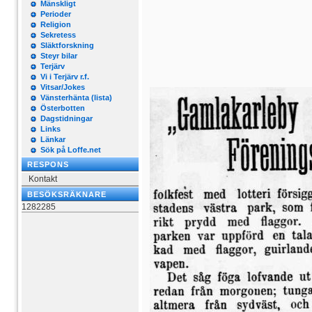
Mänskligt
Perioder
Religion
Sekretess
Släktforskning
Steyr bilar
Terjärv
Vi i Terjärv r.f.
Vitsar/Jokes
Vänsterhänta (lista)
Österbotten
Dagstidningar
Links
Länkar
Sök på Loffe.net
RESPONS
Kontakt
BESÖKSRÄKNARE
1282285