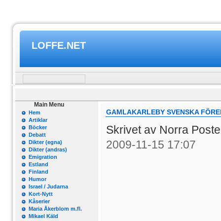
LOFFE.NET
Main Menu
GAMLAKARLEBY SVENSKA FÖREN
Hem
Artiklar
Skrivet av Norra Post
Böcker
Debatt
2009-11-15 17:07
Dikter (egna)
Dikter (andras)
Emigration
Estland
Finland
Humor
Israel / Judarna
Kort-Nytt
Kåserier
Maria Åkerblom m.fl.
Mikael Käld