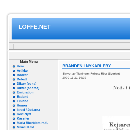
LOFFE.NET
Main Menu
BRANDEN I NYKARLEBY
Hem
Artiklar
Skrivet av Tidningen Folkets Röst (Sverige)
Böcker
2009-11-21 16:37
Debatt
Dikter (egna)
Notis i
Dikter (andras)
Emigration
Estland
Finland
Humor
Israel / Judarna
Kort-Nytt
Kåserier
Maria Åkerblom m.fl.
Mikael Käld