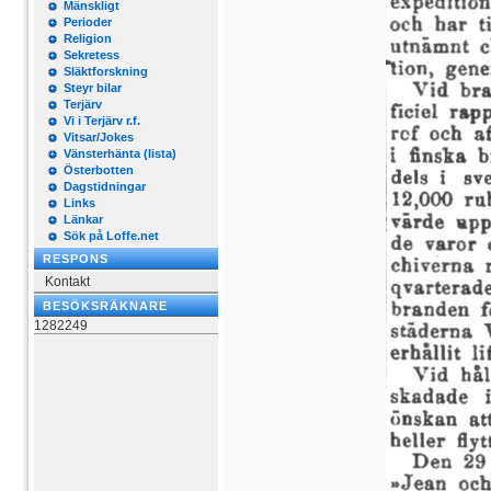
Mänskligt
Perioder
Religion
Sekretess
Släktforskning
Steyr bilar
Terjärv
Vi i Terjärv r.f.
Vitsar/Jokes
Vänsterhänta (lista)
Österbotten
Dagstidningar
Links
Länkar
Sök på Loffe.net
RESPONS
Kontakt
BESÖKSRÄKNARE
1282249