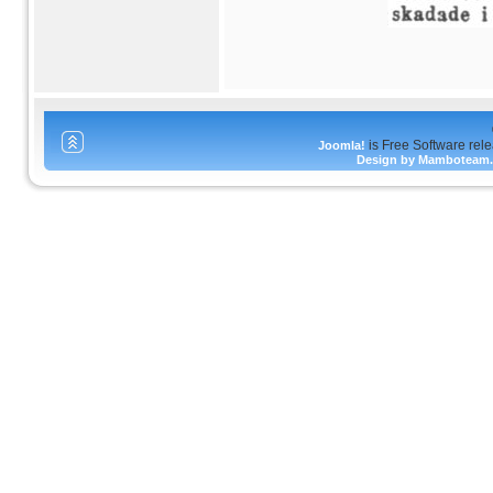
is Free Software rel
Joomla!
Design by Mamboteam