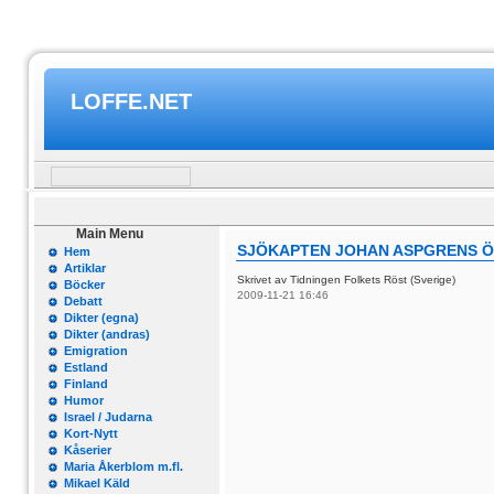
LOFFE.NET
Main Menu
SJÖKAPTEN JOHAN ASPGRENS 
Hem
Artiklar
Skrivet av Tidningen Folkets Röst (Sverige)
Böcker
2009-11-21 16:46
Debatt
Dikter (egna)
Dikter (andras)
Emigration
Estland
Finland
Humor
Israel / Judarna
Kort-Nytt
Kåserier
Maria Åkerblom m.fl.
Mikael Käld