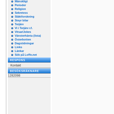
Mänskligt
Perioder
Religion
Sekretess
Släktforskning
Steyr bilar
Terjärv
Vi i Terjärv r.f.
Vitsar/Jokes
Vänsterhänta (lista)
Österbotten
Dagstidningar
Links
Länkar
Sök på Loffe.net
RESPONS
Kontakt
BESÖKSRÄKNARE
1282098