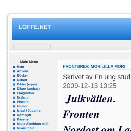
LOFFE.NET
Main Menu
FRONTBREV: MOR.LILLA MOR!
Hem
Artiklar
Skrivet av En ung stu
Böcker
Debatt
2009-12-13 10:25
Dikter (egna)
Dikter (andras)
Julkvällen.
Emigration
Estland
Finland
Humor
Fronten
Israel / Judarna
Kort-Nytt
Kåserier
Nordost om L
Maria Åkerblom m.fl.
Mikael Käld