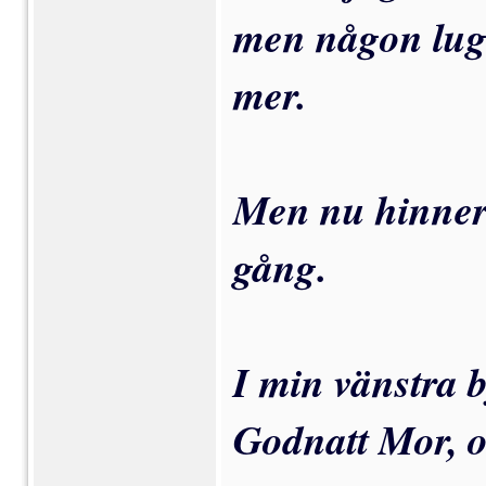
men någon lugn
mer.
Men nu hinner 
gång.
I min vänstra b
Godnatt Mor, oc