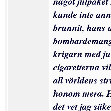
något julpaket
kunde inte an
brun­nit, hans
bom­
bardemang
krigarn med jul
cigaretterna vil
all värl­dens s
honom mera. H
det vet jag säk