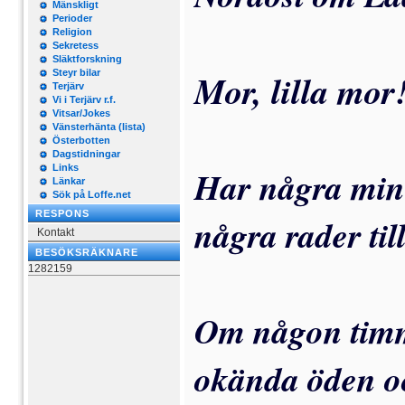
Mänskligt
Perioder
Religion
Sekretess
Släktforskning
Mor, lilla mor
Steyr bilar
Terjärv
Vi i Terjärv r.f.
Vitsar/Jokes
Vänsterhänta (lista)
Österbotten
Dagstidningar
Links
Har några minu
Länkar
Sök på Loffe.net
RESPONS
några rader til
Kontakt
BESÖKSRÄKNARE
1282159
Om någon timm
okända öden o