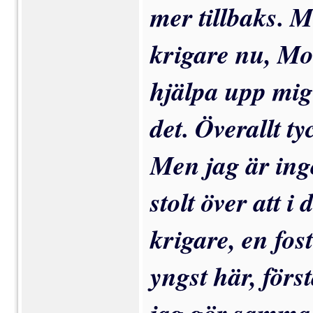
mer tillbaks. M
krigare nu, Mor
hjälpa upp mig
det. Överallt ty
Men jag är ing
stolt över att 
krigare, en fos
yngst här, förs
jag gör samma 