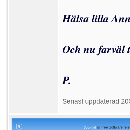
Hälsa lilla Ann
Och nu farväl t
P.
Senast uppdaterad 20
is Free Software rel
Joomla!