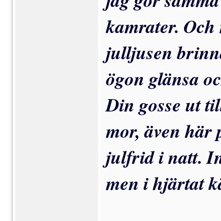
kamrater. Och 
julljusen brin
ögon glänsa och
Din gosse ut t
mor, även här 
julfrid i natt. I
men i hjärtat kä