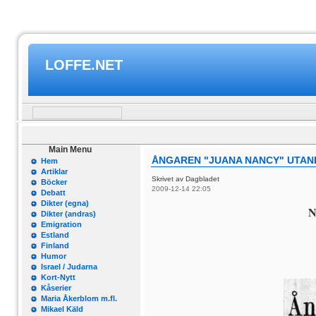
LOFFE.NET
Main Menu
ÅNGAREN "JUANA NANCY" UTA
Hem
Artiklar
Skrivet av Dagbladet
Böcker
2009-12-14 22:05
Debatt
Dikter (egna)
N
Dikter (andras)
Emigration
Estland
Finland
Humor
Israel / Judarna
Kort-Nytt
Kåserier
Maria Åkerblom m.fl.
Mikael Käld