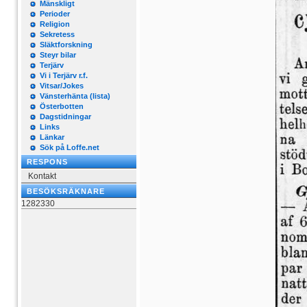
Mänskligt
Perioder
Religion
Sekretess
Släktforskning
Steyr bilar
Terjärv
Vi i Terjärv r.f.
Vitsar/Jokes
Vänsterhänta (lista)
Österbotten
Dagstidningar
Links
Länkar
Sök på Loffe.net
RESPONS
Kontakt
BESÖKSRÄKNARE
1282330