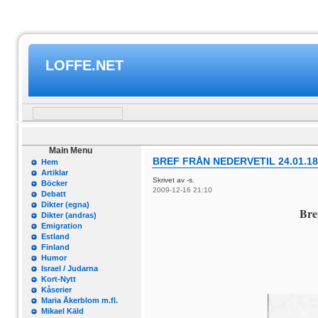
LOFFE.NET
Main Menu
BREF FRÅN NEDERVETIL 24.01.18
Hem
Artiklar
Skrivet av -s.
Böcker
2009-12-16 21:10
Debatt
Dikter (egna)
Bre
Dikter (andras)
Emigration
Estland
Finland
Humor
Israel / Judarna
Kort-Nytt
Kåserier
Maria Åkerblom m.fl.
Mikael Käld