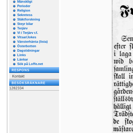
Mänskligt
Perioder
Religion
Sekretess
Släktforskning
Steyr bilar
Terjärv
Vi i Terjärv r.f.
Vitsar/Jokes
Vänsterhänta (lista)
Österbotten
Dagstidningar
Links
Länkar
Sök på Loffe.net
RESPONS
Kontakt
BESÖKSRÄKNARE
1282334