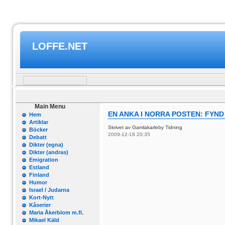
LOFFE.NET
Main Menu
EN ANKA I NORRA POSTEN: FYND
Hem
Artiklar
Skrivet av Gamlakarleby Tidning
Böcker
2009-12-18 20:35
Debatt
Dikter (egna)
Dikter (andras)
Emigration
Estland
Finland
Humor
Israel / Judarna
Kort-Nytt
Kåserier
Maria Åkerblom m.fl.
Mikael Käld