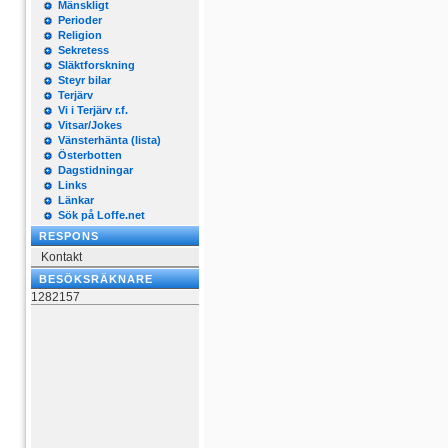
Mänskligt
Perioder
Religion
Sekretess
Släktforskning
Steyr bilar
Terjärv
Vi i Terjärv r.f.
Vitsar/Jokes
Vänsterhänta (lista)
Österbotten
Dagstidningar
Links
Länkar
Sök på Loffe.net
RESPONS
Kontakt
BESÖKSRÄKNARE
1282157