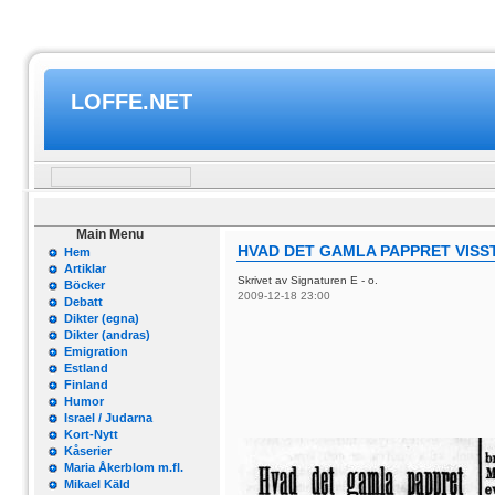
LOFFE.NET
Main Menu
HVAD DET GAMLA PAPPRET VISST
Hem
Artiklar
Skrivet av Signaturen E - o.
Böcker
2009-12-18 23:00
Debatt
Dikter (egna)
Dikter (andras)
Emigration
Estland
Finland
Humor
Israel / Judarna
Kort-Nytt
Kåserier
Maria Åkerblom m.fl.
Mikael Käld