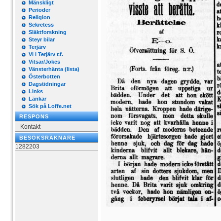
Mänskligt
Perioder
Religion
Sekretess
Släktforskning
Steyr bilar
Terjärv
Vi i Terjärv r.f.
Vitsar/Jokes
Vänsterhänta (lista)
Österbotten
Dagstidningar
Links
Länkar
Sök på Loffe.net
RESPONS
Kontakt
BESÖKSRÄKNARE
1282203