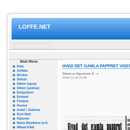
LOFFE.NET
Main Menu
HVAD DET GAMLA PAPPRET VISST
Hem
Artiklar
Skrivet av Signaturen E - o.
Böcker
2009-12-18 23:06
Debatt
Dikter (egna)
Dikter (andras)
Emigration
Estland
Finland
Humor
Israel / Judarna
Kort-Nytt
Kåserier
Maria Åkerblom m.fl.
Mikael Käld