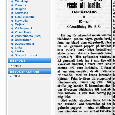
Mänskligt
Perioder
Religion
Sekretess
Släktforskning
Steyr bilar
Terjärv
Vi i Terjärv r.f.
Vitsar/Jokes
Vänsterhänta (lista)
Österbotten
Dagstidningar
Links
Länkar
Sök på Loffe.net
RESPONS
Kontakt
BESÖKSRÄKNARE
1282051