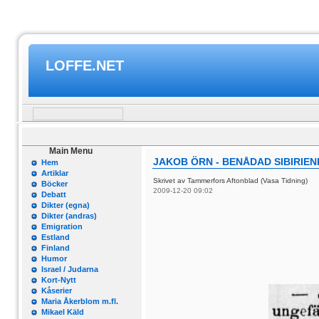
LOFFE.NET
Main Menu
JAKOB ÖRN - BENÅDAD SIBIRIE
Hem
Artiklar
Skrivet av Tammerfors Aftonblad (Vasa Tidning)
Böcker
2009-12-20 09:02
Debatt
Dikter (egna)
Dikter (andras)
Emigration
Estland
Finland
Humor
Israel / Judarna
Kort-Nytt
Kåserier
Maria Åkerblom m.fl.
Mikael Käld