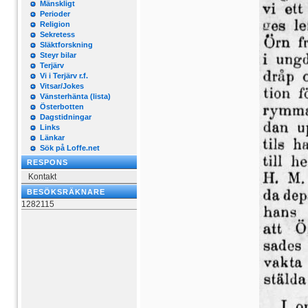
Mänskligt
Perioder
Religion
Sekretess
Släktforskning
Steyr bilar
Terjärv
Vi i Terjärv r.f.
Vitsar/Jokes
Vänsterhänta (lista)
Österbotten
Dagstidningar
Links
Länkar
Sök på Loffe.net
RESPONS
Kontakt
BESÖKSRÄKNARE
1282115