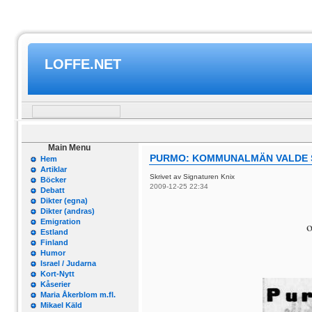
LOFFE.NET
Main Menu
PURMO: KOMMUNALMÄN VALDE S
Hem
Artiklar
Skrivet av Signaturen Knix
Böcker
2009-12-25 22:34
Debatt
Dikter (egna)
Dikter (andras)
Emigration
o
Estland
Finland
Humor
Israel / Judarna
Kort-Nytt
Kåserier
Maria Åkerblom m.fl.
Mikael Käld