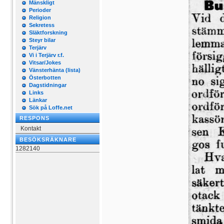
Mänskligt
Perioder
Religion
Sekretess
Släktforskning
Steyr bilar
Terjärv
Vi i Terjärv r.f.
Vitsar/Jokes
Vänsterhänta (lista)
Österbotten
Dagstidningar
Links
Länkar
Sök på Loffe.net
RESPONS
Kontakt
BESÖKSRÄKNARE
1282140