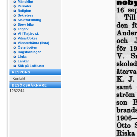
Mänskligt
Perioder
Religion
Sekretess
Släktforskning
Steyr bilar
Terjärv
Vi i Terjärv r.f.
Vitsar/Jokes
Vänsterhänta (lista)
Österbotten
Dagstidningar
Links
Länkar
Sök på Loffe.net
RESPONS
Kontakt
BESÖKSRÄKNARE
1282244