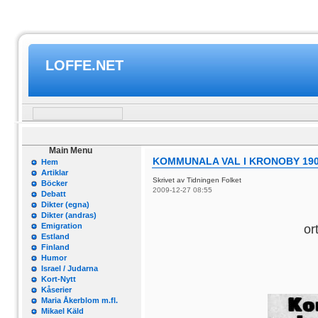
LOFFE.NET
Main Menu
KOMMUNALA VAL I KRONOBY 19
Hem
Artiklar
Skrivet av Tidningen Folket
Böcker
2009-12-27 08:55
Debatt
Dikter (egna)
Dikter (andras)
Emigration
or
Estland
Finland
Humor
Israel / Judarna
Kort-Nytt
Kåserier
Maria Åkerblom m.fl.
Mikael Käld