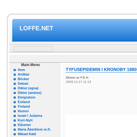
LOFFE.NET
Main Menu
TYFUSEPIDEMIN I KRONOBY 1880
Hem
Artiklar
Skrivet av F.E.H.
Böcker
2009-12-27 11:13
Debatt
Dikter (egna)
Dikter (andras)
Emigration
Estland
Finland
Humor
Israel / Judarna
Kort-Nytt
Kåserier
Maria Åkerblom m.fl.
Mikael Käld