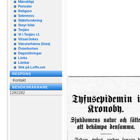
Mänskligt
Perioder
Religion
Sekretess
Släktforskning
Steyr bilar
Terjärv
Vi i Terjärv r.f.
Vitsar/Jokes
Vänsterhänta (lista)
Österbotten
Dagstidningar
Links
Länkar
Sök på Loffe.net
RESPONS
Kontakt
BESÖKSRÄKNARE
1282282