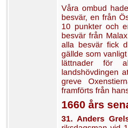
Våra ombud hade 
besvär, en från Ös
10 punkter och e
besvär från Malax
alla besvär fick 
gällde som vanligt 
lättnader för 
landshövdingen at
greve Oxenstier
framförts från han
1660 års sen
31. Anders Grel
riksdagsman vid 