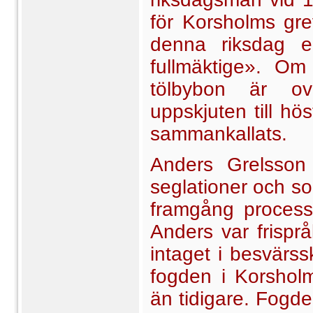
för Korsholms gre
denna riksdag e
fullmäktige». Om
tölbybon är ov
uppskjuten till h
sammankallats.
Anders Grelsson
seglationer och s
framgång process
Anders var frisprå
intaget i besvärssk
fogden i Korshol
än tidigare. Fogde