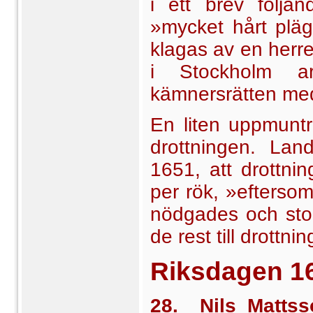
i ett brev följa
»mycket hårt pläg
klagas av en herre
i Stockholm a
kämnersrätten me
En liten uppmunt
drott­ningen. Lan
1651, att drottni
per rök, »efterso
nödgades och stor
de rest till drottn
Riksdagen
1
28. Nils Mattss