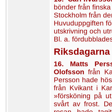
bönder från finska
Stockholm från den
Huvuduppgiften för
utskrivning och utr
Bl. a. fördubblad
Riksdagarna
16. Matts Pers
Olofsson
från Ka
Persson hade höst
från Kvikant i Ka
»försköning på u
svårt av frost. D
resan hade tagi