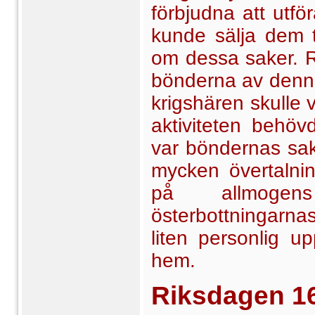
förbjudna att utfö
kunde sälja dem t
om dessa saker. 
bönderna av denna 
krigshären skulle
aktiviteten behöv
var böndernas sak 
mycken övertalnin
på all­moge
österbottningarn
liten personlig up
hem.
Riksdagen
1