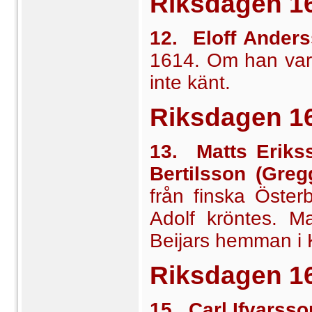
Riksdagen
1
12. Eloff Ander
1614. Om han var f
inte känt.
Riksdagen
1
13. Matts Eriks
Bertilsson (Greg
från finska Öster
Adolf kröntes. M
Beijars hemman i 
Riksdagen
1
15. Carl Ifvarsso