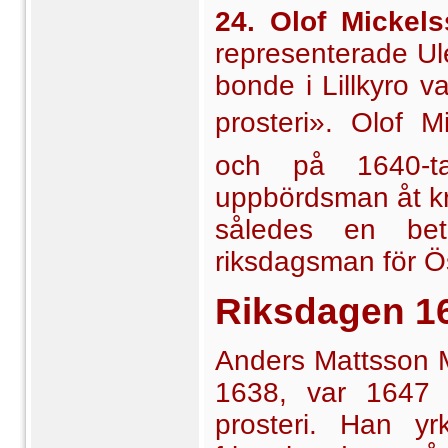
24. Olof Mickel
represen­terade U
bonde i Lillkyro 
prosteri». Olof 
och på 1640-tal
uppbördsman åt kr
således en be
riksdagsman för Ös
Riksdagen
1
Anders Mattsson Ma
1638, var 1647 
prosteri. Han yr