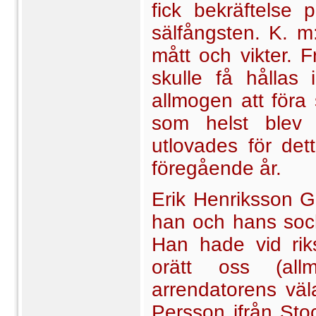
fick bekräftelse 
sälfångsten. K. m
mått och vikter. F
skulle få hållas 
allmogen att föra s
som helst blev s
utlovades för det
föregående år.
Erik Henriksson Gl
han och hans sock
Han hade vid rik
orätt oss (al
arrendatorens väl
Persson ifrån Stoc