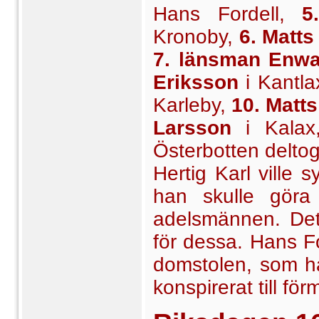
Hans Fordell,
5
Kronoby,
6. Matts
7. länsman Enwa
Eriksson
i Kantla
Karleby,
10. Matt
Larsson
i Kalax,
Österbotten deltog 
Hertig Karl ville
han skulle göra
adelsmännen. Det 
för dessa. Hans Fo
domstolen, som h
konspirerat till f