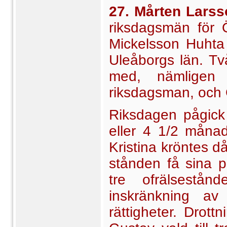
27. Mårten Larss
riksdagsmän för Ö
Mickelsson Huhta i
Uleåborgs län. Tv
med, nämligen
riksdagsman, och 
Riksdagen pågick 
eller 4 1/2 månad
Kristina kröntes d
stånden få sina pr
tre ofrälsestå
inskränkning av 
rättigheter. Drot