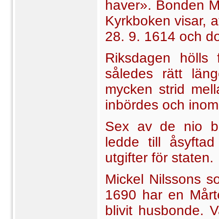
haver». Bonden Mi
Kyrkboken visar, 
28. 9. 1614 och do
Riksdagen hölls 
således rätt län
mycken strid mell
inbördes och inom 
Sex av de nio be
ledde till åsyft
utgifter för staten.
Mickel Nilssons 
1690 har en Mårte
blivit husbonde. 