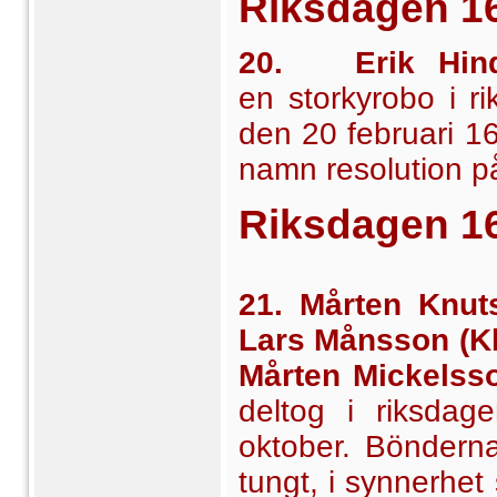
Riksdagen
1
20. Erik Hind
en
storkyrobo i r
den 20 februari 16
namn resolution på
Riksdagen 1
21. Mårten Knut
Lars Månsson (K
Mårten Mickelss
deltog i riksda
oktober. Bönderna
tungt, i synnerhet