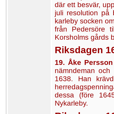
där ett besvär, up
juli resolution p
karleby socken om 
från Pedersöre t
Korsholms gårds 
Riksdagen
1
19. Åke Persson
nämndeman och ky
1638. Han krävd
herredagspenninga
dessa (före 1645
Nykarleby.