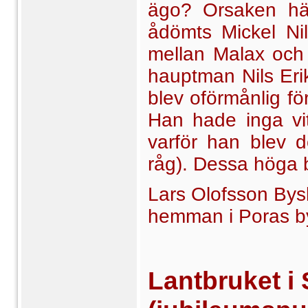
ägo? Orsaken här
ådömts Mickel Ni
mellan Malax och S
hauptman Nils Eriks
blev oförmånlig fö
Han hade inga vit
varför han blev 
råg). Dessa höga 
Lars Olofsson Bys
hemman i Poras 
Lantbruket i