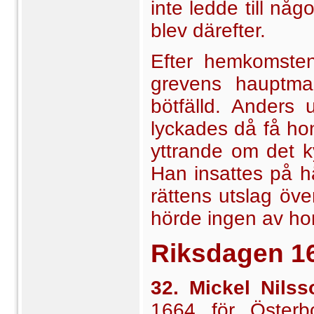
inte ledde till någ
blev därefter.
Efter hemkomsten
grevens hauptm
bötfälld. Anders
lyckades då få hon
yttrande om det 
Han insattes på h
rättens utslag ö
hörde ingen av h
Riksdagen
1
32. Mickel Nilss
1664 för Österb