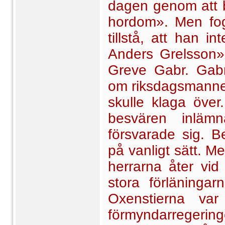
dagen genom att b
hordom». Men fog
tillstå, att han 
Anders Grelsson».
Greve Gabr. Gabr
om riksdagsmannen
skulle klaga över
besvären inläm
försvarade sig. 
på vanligt sätt. 
herrarna åter vi
stora förläningar
Oxen­stierna v
förmyndarregering