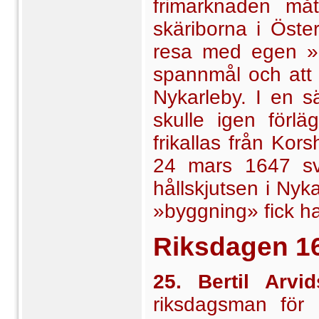
frimarknaden mått
skäriborna i Öste
resa med egen »ave
spannmål och att Pe
Nykarleby. I en sä
skulle igen förl
frikallas från Ko
24 mars 1647 sv
hållskjutsen i Nyk
»bygg­ning» fick ha
Riksdagen
1
25. Bertil Arv
riksdagsman för 