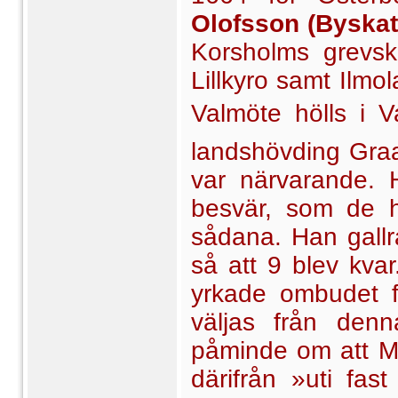
Olofsson (Byskat
Korsholms grevs
Lillkyro samt Ilm
Valmöte hölls i V
landshövding Graa
var närvarande. H
besvär, som de 
sådana. Han gall
så att 9 blev kvar
yrkade ombudet f
väljas från den
påminde om att Mal
därifrån »uti fa