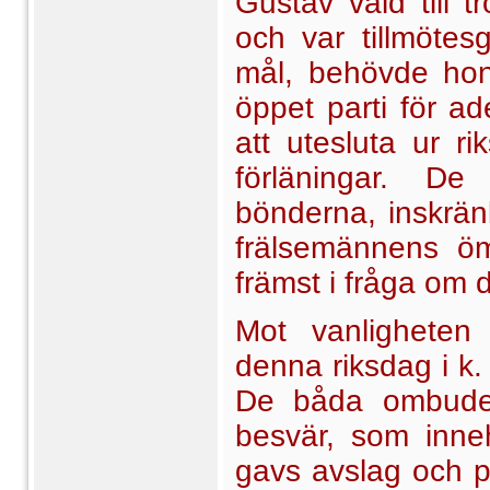
Gustav vald till t
och var tillmötes
mål, behövde hon
öppet parti för a
att utesluta ur r
för­läningar. D
bönderna, inskränk
frälsemännens öms
främst i fråga om 
Mot vanligheten
denna riksdag i k. 
De båda ombuden 
besvär, som inne
gavs avslag och på