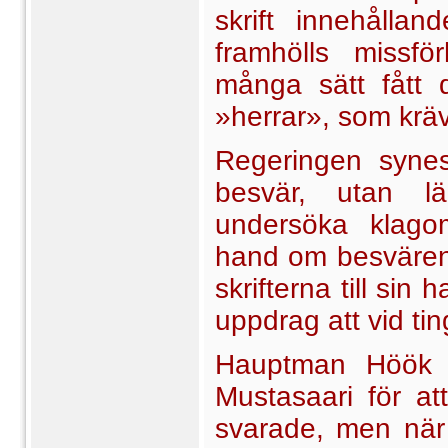
skrift innehållan
framhölls missf
många sätt fått 
»herrar», som krä
Regeringen synes
besvär, utan l
undersöka klago
hand om besvären
skrifterna till sin
uppdrag att vid t
Hauptman Höök st
Mustasaari för a
svarade, men när