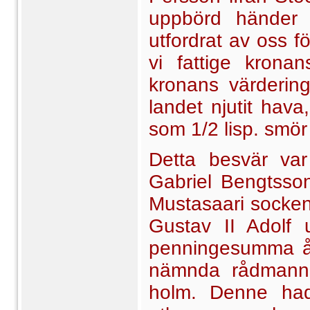
uppbörd händer
utfordrat av oss f
vi fattige kronan
kronans värdering
landet njutit hav
som 1/2 lisp. smör 
Detta besvär var 
Gabriel Bengtsso
Mustasaari socken 
Gustav II Adolf 
penningesumma årl
nämnda rådmanne
holm. Denne had