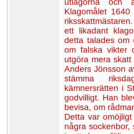
utlagorna och 
Klagomålet 1640 t
riksskattmästare
ett likadant klag
detta talades om 
om falska vikter
utgöra mera skatt
Anders Jönsson av
stämma riksda
kämnersrätten i St
godvilligt. Han ble
bevisa, om rådmann
Detta var omöjlig
några sockenbor, 