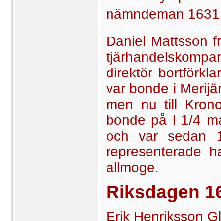
nämndeman 16311
Daniel Mattsson f
tjärhandelskompa
direktör bort­förk
var bonde i Merijär
men nu till Kron
bonde på l 1/4 m
och var sedan 1
representerade 
allmoge.
Riksdagen 1
Erik Henriksson G