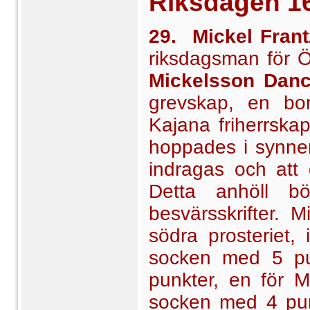
Riksdagen
1
29. Mickel Frant
riksdags­man för 
Mickelsson Dan
grevskap, en bon
Kajana friherrska
hoppades i synner
indragas och att d
Detta anhöll b
besvärsskrifter. M
södra prosteriet,
socken med 5 pu
punkter, en för 
socken med 4 pun