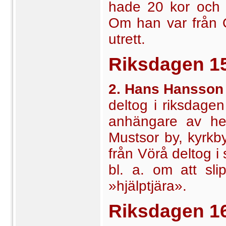
hade 20 kor och 
Om han var från Öv
utrett.
Riksdagen
1
2. Hans Hansson 
deltog i riksdage
anhängare av he
Mustsor by, kyrkb
från Vörå deltog i
bl. a. om att sli
»hjälptjära».
Riksdagen
1