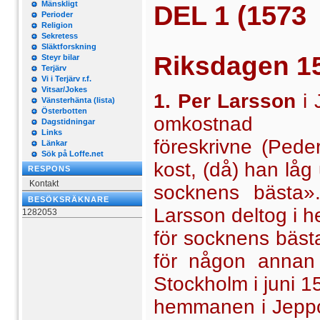
Mänskligt
DEL 1 (1573 
Perioder
Religion
Sekretess
Släktforskning
Riksdagen
1
Steyr bilar
Terjärv
Vi i Terjärv r.f.
Vitsar/Jokes
1. Per Larsson
i 
Vänsterhänta (lista)
Österbotten
omkostna
Dagstidningar
Links
föreskrivne
(Peder
Länkar
Sök på Loffe.net
kost, (då) han låg
RESPONS
Kontakt
socknens bästa».
BESÖKSRÄKNARE
Larsson deltog i 
1282053
för socknens bästa
för någon annan 
Stockholm i juni 1
hemmanen i Jeppo.