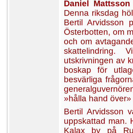
Daniel Mattsson
Denna riksdag höll
Bertil Arvidsson
Österbotten, om mi
och om avtagande 
skattelindring.
utskrivningen av k
boskap för utlag
besvärliga frågor
generalguvernören
»hålla hand över» 
Bertil Arvidsson
uppskattad man. H
Kalax by på Ru