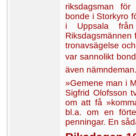
riksdagsman för 
bonde i Storkyro f
i Uppsala frå
Riksdagsmännen fi
tronavsägelse och
var sanno­likt bon
även nämndeman
»Gemene man i Mu
Sigfrid Olofsson t
om att få »komma
bl.a. om en fört
penningar. En såd