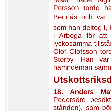
Persson torde h
Bennäs och
var
som han deltog i, 
i Arboga för att
lyckosamma tillstå
Olof Olofsson to
Storby. Han va
nämndeman samm
Utskottsriks
18. Anders Mat
Pedersöre besökt
stånden), som bö