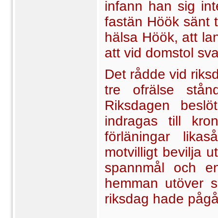
infann han sig int
fastän Höök sänt 
hälsa Höök, att la
att vid domstol sv
Det rådde vid rik
tre ofrälse stån
Riksdagen beslöt
indragas till kr
förläningar lika
motvilligt bevilja 
spannmål och en 
hemman utöver ska
riksdag hade pågått