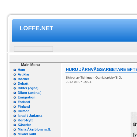
LOFFE.NET
Main Menu
HURU JÄRNVÄGSARBETARE EFTE
Hem
Artiklar
Skrivet av Tidningen Gamlakarleby/S.Ö.
Böcker
2012-08-07 15:24
Debatt
Dikter (egna)
Dikter (andras)
Emigration
Estland
Finland
Humor
Israel / Judarna
Kort-Nytt
Kåserier
Maria Åkerblom m.fl.
Mikael Käld