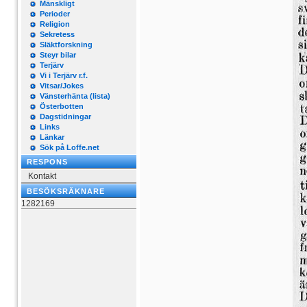
Mänskligt
Perioder
Religion
Sekretess
Släktforskning
Steyr bilar
Terjärv
Vi i Terjärv r.f.
Vitsar/Jokes
Vänsterhänta (lista)
Österbotten
Dagstidningar
Links
Länkar
Sök på Loffe.net
RESPONS
Kontakt
BESÖKSRÄKNARE
1282169