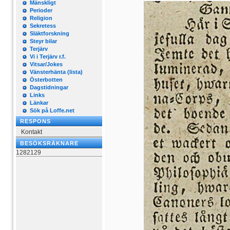
Mänskligt
Perioder
Religion
Sekretess
Släktforskning
Steyr bilar
Terjärv
Vi i Terjärv r.f.
Vitsar/Jokes
Vänsterhänta (lista)
Österbotten
Dagstidningar
Links
Länkar
Sök på Loffe.net
RESPONS
Kontakt
BESÖKSRÄKNARE
1282129