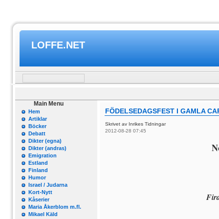
LOFFE.NET
Main Menu
FÖDELSEDAGSFEST I GAMLA CA
Hem
Artiklar
Skrivet av Inrikes Tidningar
Böcker
2012-08-28 07:45
Debatt
Dikter (egna)
N
Dikter (andras)
Emigration
Estland
Finland
Humor
Israel / Judarna
Kort-Nytt
Fir
Kåserier
Maria Åkerblom m.fl.
Mikael Käld