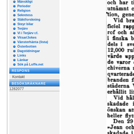
Mänskligt
Perioder
Religion
Sekretess
Släktforskning
Steyr bilar
Terjärv
Vi i Terjärv r.f.
Vitsar/Jokes
Vänsterhänta (lista)
Österbotten
Dagstidningar
Links
Länkar
Sök på Loffe.net
RESPONS
Kontakt
BESÖKSRÄKNARE
1282077