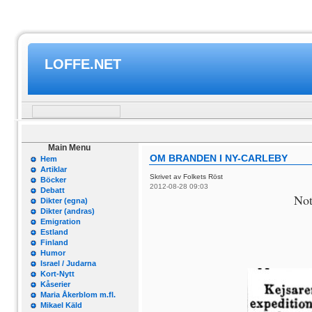
LOFFE.NET
Main Menu
OM BRANDEN I NY-CARLEBY
Hem
Artiklar
Skrivet av Folkets Röst
Böcker
2012-08-28 09:03
Debatt
Not
Dikter (egna)
Dikter (andras)
Emigration
Estland
Finland
Humor
Israel / Judarna
Kort-Nytt
Kåserier
Maria Åkerblom m.fl.
Mikael Käld