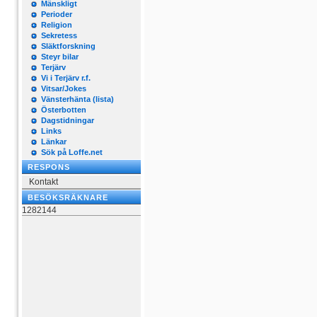
Mänskligt
Perioder
Religion
Sekretess
Släktforskning
Steyr bilar
Terjärv
Vi i Terjärv r.f.
Vitsar/Jokes
Vänsterhänta (lista)
Österbotten
Dagstidningar
Links
Länkar
Sök på Loffe.net
RESPONS
Kontakt
BESÖKSRÄKNARE
1282144