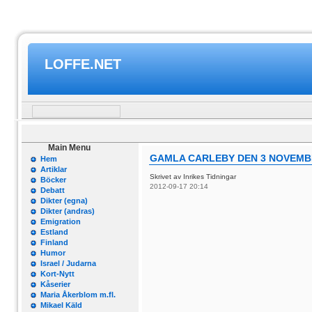
LOFFE.NET
Main Menu
GAMLA CARLEBY DEN 3 NOVEMB
Hem
Artiklar
Skrivet av Inrikes Tidningar
Böcker
2012-09-17 20:14
Debatt
Dikter (egna)
Dikter (andras)
Emigration
Estland
Finland
Humor
Israel / Judarna
Kort-Nytt
Kåserier
Maria Åkerblom m.fl.
Mikael Käld