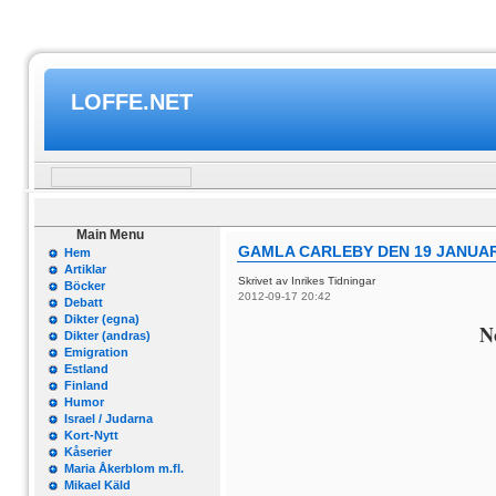
LOFFE.NET
Main Menu
GAMLA CARLEBY DEN 19 JANUARI
Hem
Artiklar
Skrivet av Inrikes Tidningar
Böcker
2012-09-17 20:42
Debatt
Dikter (egna)
N
Dikter (andras)
Emigration
Estland
Finland
Humor
Israel / Judarna
Kort-Nytt
Kåserier
Maria Åkerblom m.fl.
Mikael Käld