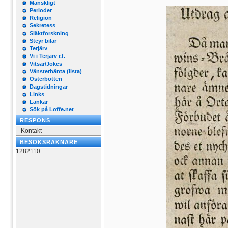
Mänskligt
Perioder
Religion
Sekretess
Släktforskning
Steyr bilar
Terjärv
Vi i Terjärv r.f.
Vitsar/Jokes
Vänsterhänta (lista)
Österbotten
Dagstidningar
Links
Länkar
Sök på Loffe.net
RESPONS
Kontakt
BESÖKSRÄKNARE
1282110