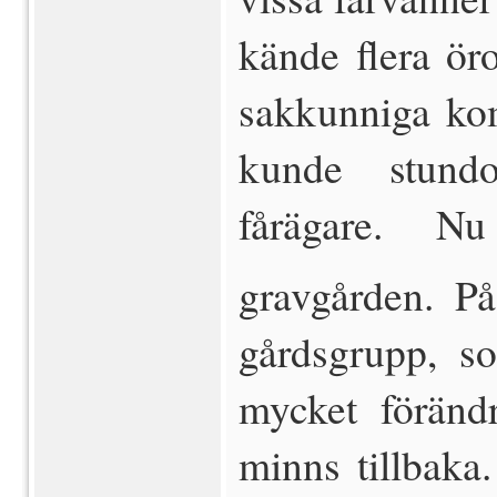
kände flera ö
sakkunniga ko
kunde stundo
fårägare.  Nu
gravgården. P
gårdsgrupp, s
mycket förändr
minns tillbaka