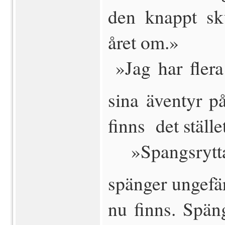
den knappt sku
året om.»
 »Jag har fler
sina äventyr 
finns det ställe
 »Spangsrytt
spänger ungefär
nu finns. Spän