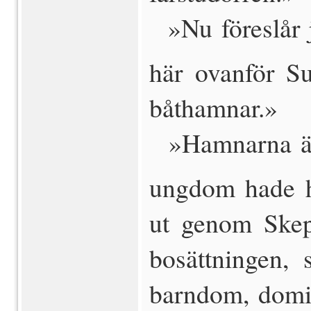
 »Nu föreslår j
här ovanför S
båthamnar.»
 »Hamnarna är 
ungdom hade h
ut genom Skep
bosättningen,
barndom, domin