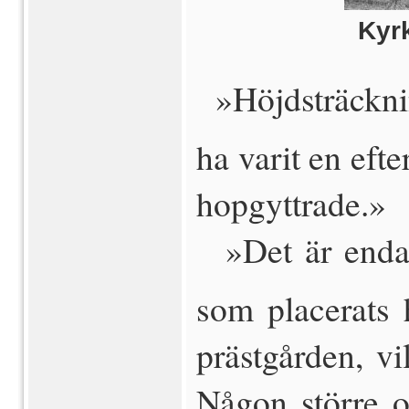
Kyr
 »Höjdsträckn
ha varit en efte
hopgyttrade.»
 »Det är enda
som placerats 
prästgården, vi
Någon större o