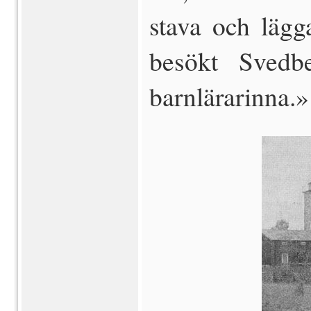
stava och läg
besökt Svedb
barnlärarinna.»