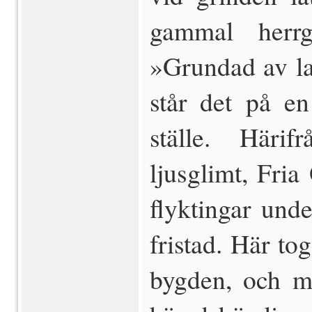
gammal herr
»Grundad av l
står det på en
ställe. Härif
ljusglimt, Fri
flyktingar und
fristad. Här t
bygden, och m