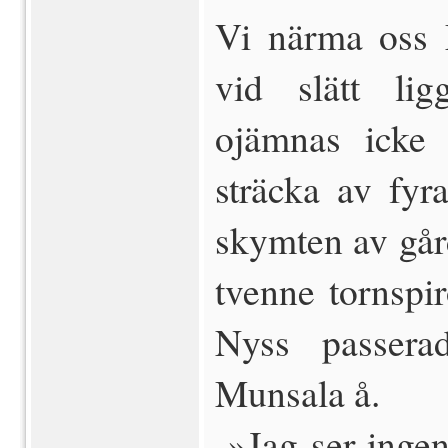
Vi närma oss 
vid slätt li
ojämnas icke
sträcka av fyr
skymten av går
tvenne tornspir
Nyss passera
Munsala å.
 »Jag ser inge