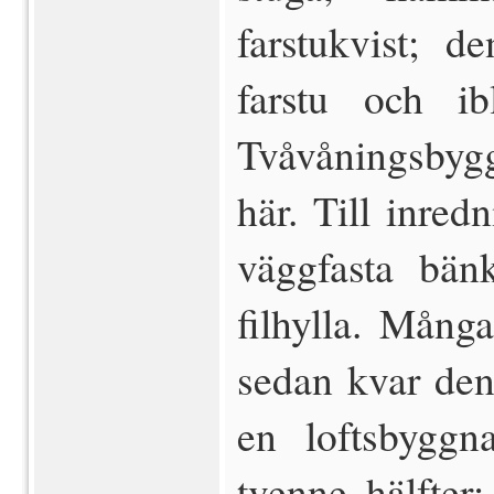
farstukvist; 
farstu och ib
Tvåvåningsbygg
här. Till inred
väggfasta bän
filhylla. Mång
sedan kvar de
en loftsbyggn
tvenne hälfter