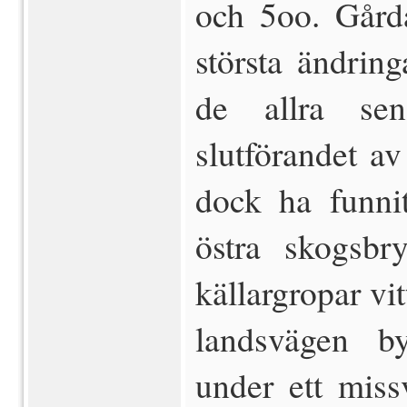
och 5oo. Gårda
största ändring
de allra se
slutförandet av
dock ha funnit
östra skogsbry
källargropar v
landsvägen b
under ett missv