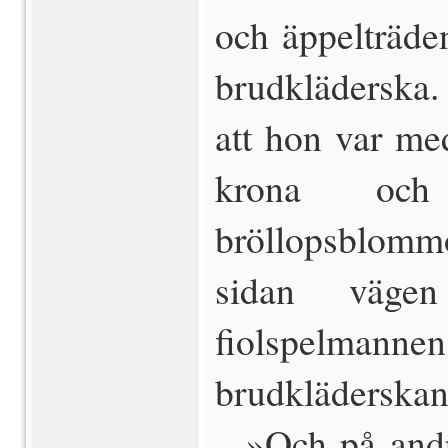
och äppelträd
brudkläderska.
att hon var me
krona och
bröllopsblomm
sidan väge
fiolspelma
brudkläderskan 
 »Och på and