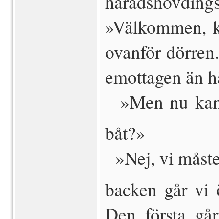
häradshövdings
»Välkommen, kä
ovanför dörren.
emottagen än h
 »Men nu kan
båt?»
 »Nej, vi måste
backen går vi ö
Den första gå