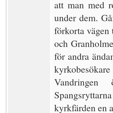
att man med r
under dem. Gån
förkorta vägen
och Granholmen
för andra ända
kyrkobesöka
Vandringen 
Spangsrytta
kyrkfärden en a