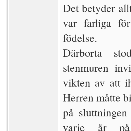
Det betyder all
var farliga fö
födelse.
Därborta sto
stenmuren inv
vikten av att 
Herren måtte bi
på sluttningen
varje år på