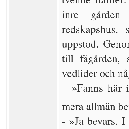
inre gården
redskapshus, 
uppstod. Geno
till fägården
vedlider och nå
 »Fanns här 
mera allmän be
- »Ja bevars. 