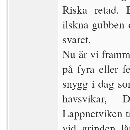
Riska retad. 
ilskna gubben o
svaret.
Nu är vi framm
på fyra eller f
snygg i dag som
havsvikar, 
Lappnetviken ti
vid grinden lå