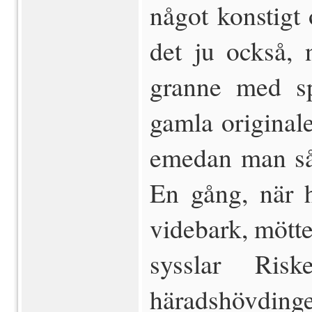
något konstigt
det ju också, 
granne med s
gamla originale
emedan man så 
En gång, när 
videbark, mött
sysslar Ri
häradshövdinge