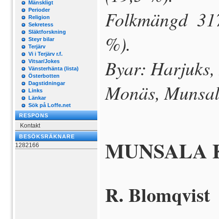
Mänskligt
Perioder
Folkmängd 317
Religion
Sekretess
Släktforskning
%).
Steyr bilar
Terjärv
Vi i Terjärv r.f.
Byar: Harjuks, 
Vitsar/Jokes
Vänsterhänta (lista)
Österbotten
Dagstidningar
Monäs, Munsala
Links
Länkar
Sök på Loffe.net
RESPONS
Kontakt
BESÖKSRÄKNARE
MUNSALA 
1282166
R. Blomqvist