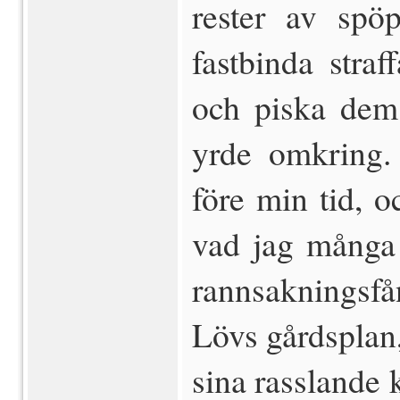
rester av spö
fastbinda straf
och piska dem,
yrde omkring. 
före min tid, 
vad jag många
rannsakningsf
Lövs gårdsplan
sina rasslande 