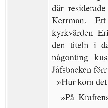
där residerade
Kerrman. Et
kyrkvärden Er
den titeln i d
någonting kus
Jåfsbacken förr 
 »Hur kom det
 »På Kraftens