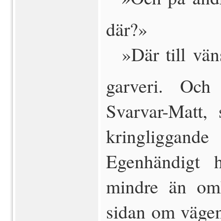
där?»
 »Där till vän
garveri. Och
Svarvar-Matt,
kringliggand
Egenhändigt 
mindre än omk
sidan om vägen 