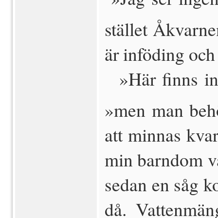
stället Åkvarn
är inföding och j
 »Här finns i
»men man behöv
att minnas kvar
min barndom var
sedan en såg k
då. Vattenmäng