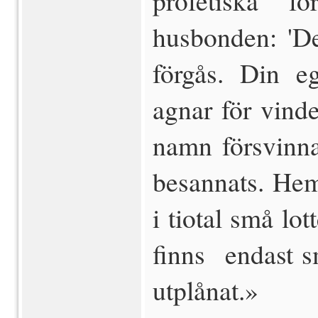
profetiska f
husbonden: 'De
förgås. Din e
agnar för vinde
namn försvinna 
besannats. Hem
i tiotal små lo
finns endast s
utplånat.»