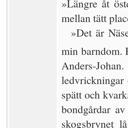
»Längre åt öst
mellan tätt pla
 »Det är Näse
min barndom. H
Anders-Johan. 
ledvrickningar
spätt och kvark
bondgårdar av
skogsbrynet l