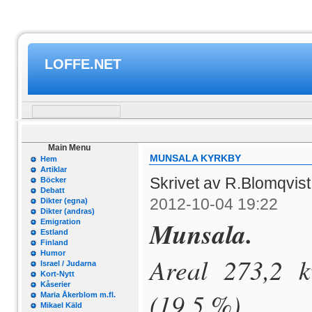
LOFFE.NET
Main Menu
MUNSALA KYRKBY
Hem
Artiklar
Skrivet av R.Blomqvis
Böcker
Debatt
2012-10-04 19:22
Dikter (egna)
Dikter (andras)
Munsala.
Emigration
Estland
Finland
Humor
Areal 273,2 
Israel / Judarna
Kort-Nytt
Kåserier
(19,5 %).
Maria Åkerblom m.fl.
Mikael Käld