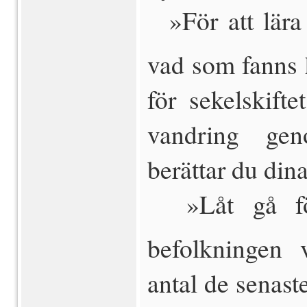
 »För att lär
vad som fanns h
för sekelskifte
vandring ge
berättar du din
 »Låt gå fö
befolkningen 
antal de senast