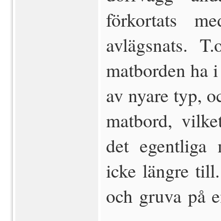
förkortats me
avlägsnats. T
matborden ha i 
av nyare typ, oc
matbord, vilke
det egentliga 
icke längre ti
och gruva på e