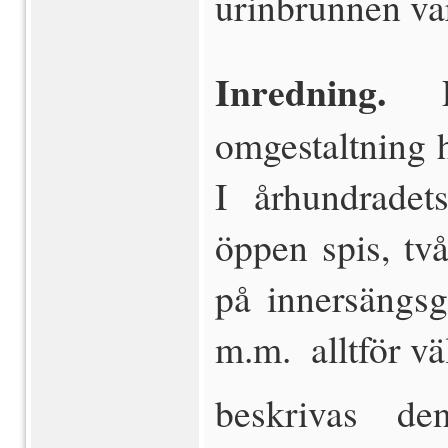
urinbrunnen va
Inredning.
En
omgestaltning 
I århundrade
öppen spis, tv
på innersängsg
m.m.  alltför 
beskrivas  d