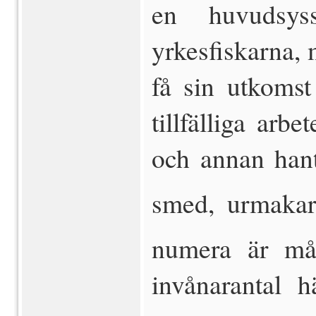
en huvudsys
yrkesfiskarna, 
få sin utkomst
tillfälliga arb
och annan hant
smed, urmakare
numera är mån
invånarantal  