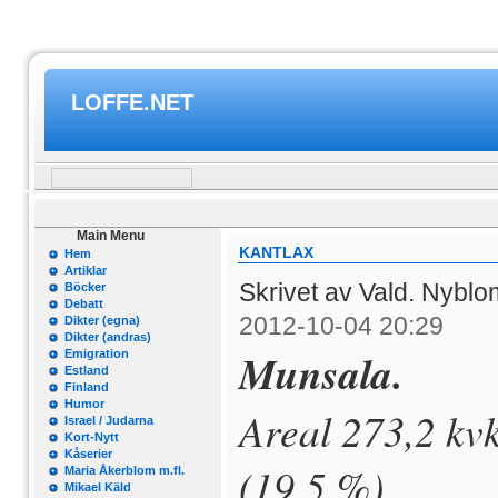
LOFFE.NET
Main Menu
KANTLAX
Hem
Artiklar
Skrivet av Vald. Nybl
Böcker
Debatt
2012-10-04 20:29
Dikter (egna)
Dikter (andras)
Munsala.
Emigration
Estland
Finland
Humor
Areal 273,2 kv
Israel / Judarna
Kort-Nytt
Kåserier
(19,5 %).
Maria Åkerblom m.fl.
Mikael Käld