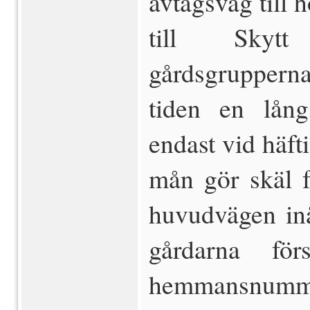
avtagsväg till h
till Skyt
gårdsgrupperna 
tiden en lån
endast vid häft
mån gör skäl f
huvudvägen in
gårdarna fö
hemmansnummer,