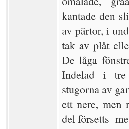
omålade, grå
kantade den sl
av pärtor, i und
tak av plåt ell
De låga fönstr
Indelad i tre
stugorna av gam
ett nere, men 
del försetts me