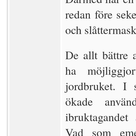
redan före sek
och slåttermas
De allt bättre
ha möjliggjo
jordbruket. I
ökade använ
ibruktagandet 
Vad som emel