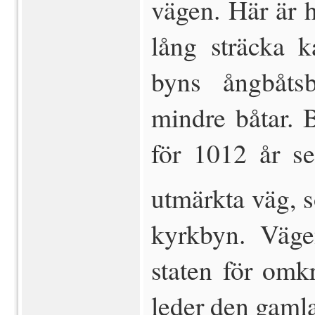
vägen. Här är h
lång sträcka 
byns ångbåts
mindre båtar. 
för 1012 år s
utmärkta väg, 
kyrkbyn. Väge
staten för omk
leder den gaml