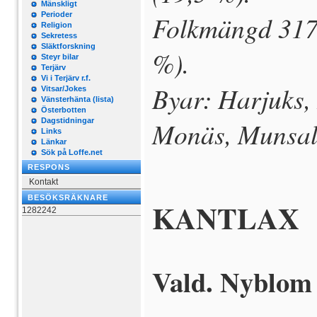
Mänskligt
Perioder
Folkmängd 3175
Religion
Sekretess
Släktforskning
%).
Steyr bilar
Terjärv
Vi i Terjärv r.f.
Byar: Harjuks, 
Vitsar/Jokes
Vänsterhänta (lista)
Österbotten
Dagstidningar
Monäs, Munsala
Links
Länkar
Sök på Loffe.net
RESPONS
Kontakt
BESÖKSRÄKNARE
KANTLAX
1282242
Vald. Nyblom