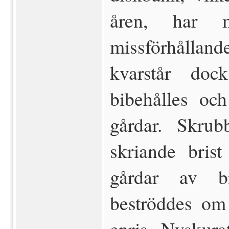
åren, har m
missförhållan
kvarstår doc
bibehålles och
gårdar. Skrub
skriande brist
gårdar av b
beströddes o
enris. Nyskura