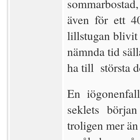
sommarbostad,
även för ett 4
lillstugan blivi
nämnda tid sä
ha till största 
En iögonenfal
seklets börja
troligen mer än