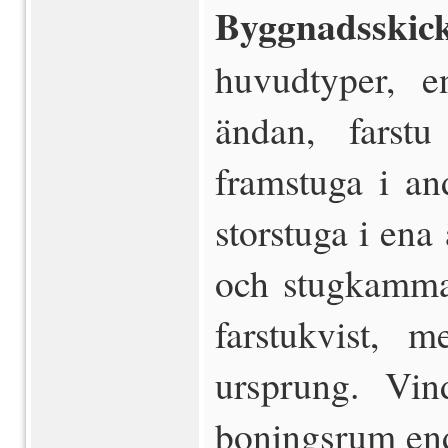
Byggnadsskic
huvudtyper, e
ändan, fars
framstuga i a
storstuga i ena
och stugkammar
farstukvist, 
ursprung. Vin
boningsrum end