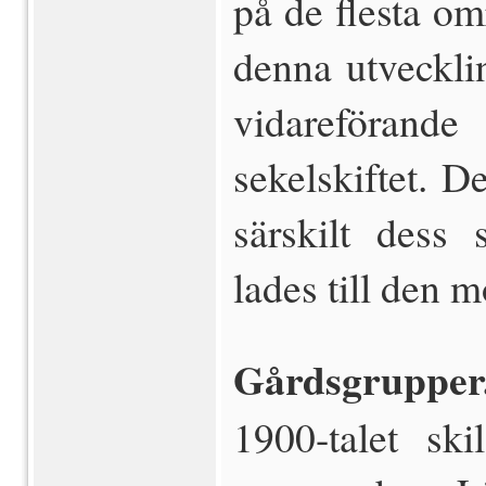
på de flesta om
denna utveckli
vidareförand
sekelskiftet. D
särskilt dess
lades till den 
Gårdsgrupper
1900-talet sk