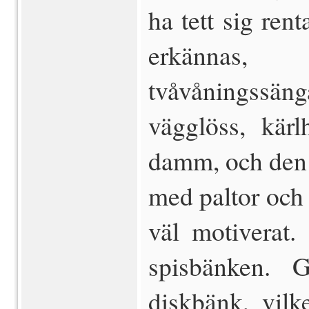
ha tett sig rent
erkännas,
tvåvåningssäng
vägglöss, kär
damm, och den 
med paltor och 
väl motiverat
spisbänken. 
diskbänk, vilk