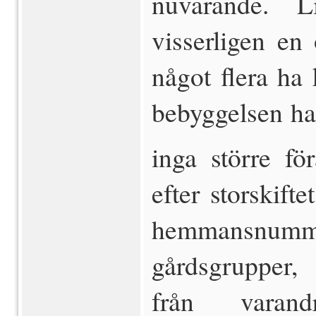
nuvarande. 
visserligen en
något flera ha
bebyggelsen har 
inga större fö
efter storskift
hemmansnumm
gårdsgrupper,
från varan