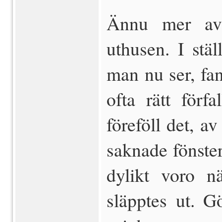
Ännu mer avv
uthusen. I stä
man nu ser, fan
ofta rätt förf
föreföll det, a
saknade fönster.
dylikt voro n
släpptes ut. G