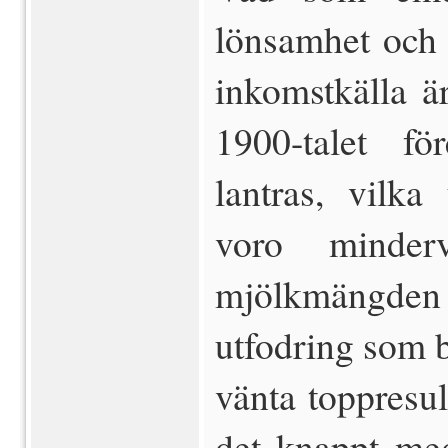
lönsamhet och 
inkomstkälla ä
1900-talet f
lantras, vilka
voro minde
mjölkmängden 
utfodring som b
vänta toppresul
det knappt med