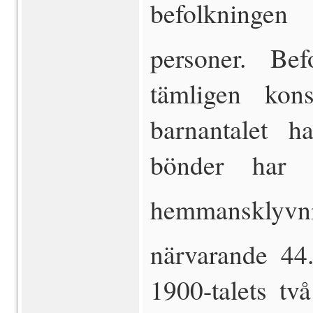
befolkningen 
personer. Bef
tämligen kons
barnantalet h
bönder har 
hemmansklyvnin
närvarande 44
1900-talets två