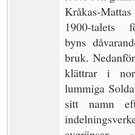
Kråkas-Matta
1900-talets f
byns dåvarand
bruk. Nedanfö
klättrar i no
lummiga Soldat
sitt namn eft
indelningsverk
avgränsar 