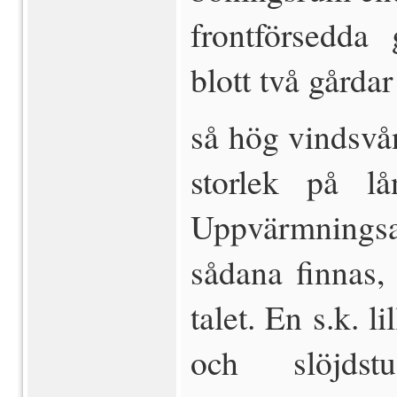
frontförsedda 
blott två gårdar
så hög vindsvå
storlek på lå
Uppvärmnings
sådana finnas,
talet. En s.k. l
och slöjds