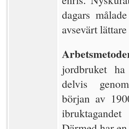
dagars målade 
avsevärt lättare 
Arbetsmetoder
jordbruket ha
delvis genom
början av 1900
ibruktagandet
Därmed har en u