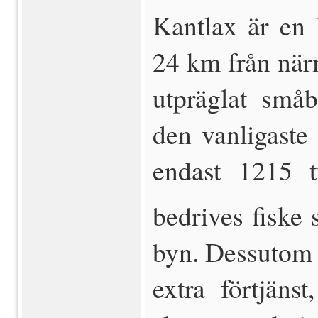
Kantlax är en 
24 km från närm
utpräglat små
den vanligaste 
endast 1215 
bedrives fiske
byn. Dessutom ti
extra förtjäns