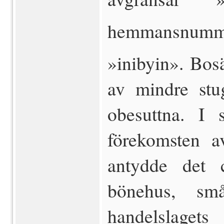
hemmansnumm
»inibyin». Bosä
av mindre stug
obesuttna. I 
förekomsten 
antydde det c
bönehus, små
handelslaget