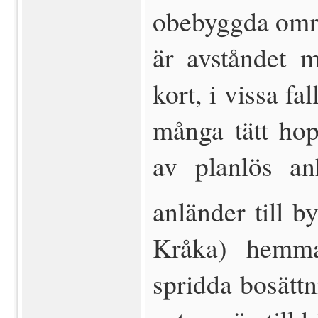
obebyggda omr
är avståndet 
kort, i vissa fal
många tätt hop
av planlös a
anländer till b
Kråka) hemma
spridda bosätt