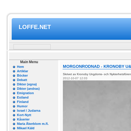
LOFFE.NET
Main Menu
MORGONRODNAD - KRONOBY U&
Hem
Artiklar
Skrivet av Kronoby Ungdoms- och Nykterhetsföre
Böcker
2012-10-07 12:03
Debatt
Dikter (egna)
Dikter (andras)
Emigration
Estland
Finland
Humor
Israel / Judarna
Kort-Nytt
Kåserier
Maria Åkerblom m.fl.
Mikael Käld