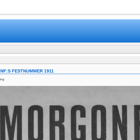
www.mamboteam.com
NF:S FESTNUMMER 1911
ning