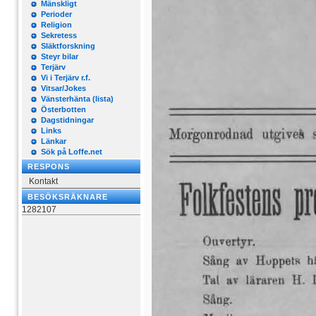
Mänskligt
Perioder
Religion
Sekretess
Släktforskning
Steyr bilar
Terjärv
Vi i Terjärv r.f.
Vitsar/Jokes
Vänsterhänta (lista)
Österbotten
Dagstidningar
Links
Länkar
Sök på Loffe.net
RESPONS
Kontakt
BESÖKSRÄKNARE
1282107