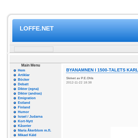
LOFFE.NET
Main Menu
BYANAMNEN I 1500-TALETS KARL
Hem
Artiklar
Skrivet av P.E.Ohls
Böcker
2012-11-22 18:38
Debatt
Dikter (egna)
Dikter (andras)
Emigration
Estland
Finland
Humor
Israel / Judarna
Kort-Nytt
Kåserier
Maria Åkerblom m.fl.
Mikael Käld