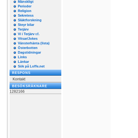
Mänskligt
Perioder
Religion
Sekretess
Släktforskning
Steyr bilar
Terjärv
Vi i Terjärv r.f.
Vitsar/Jokes
Vänsterhänta (lista)
Österbotten
Dagstidningar
Links
Länkar
Sök på Loffe.net
RESPONS
Kontakt
BESÖKSRÄKNARE
1282166