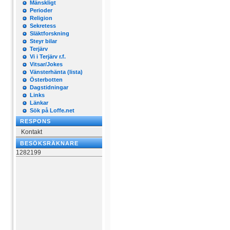
Mänskligt
Perioder
Religion
Sekretess
Släktforskning
Steyr bilar
Terjärv
Vi i Terjärv r.f.
Vitsar/Jokes
Vänsterhänta (lista)
Österbotten
Dagstidningar
Links
Länkar
Sök på Loffe.net
RESPONS
Kontakt
BESÖKSRÄKNARE
1282199