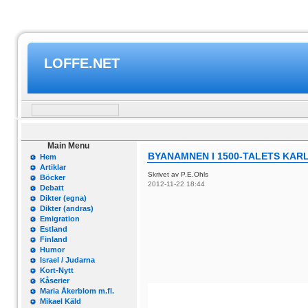
LOFFE.NET
Main Menu
BYANAMNEN I 1500-TALETS KARL
Hem
Artiklar
Skrivet av P.E.Ohls
Böcker
2012-11-22 18:44
Debatt
Dikter (egna)
Dikter (andras)
Emigration
Estland
Finland
Humor
Israel / Judarna
Kort-Nytt
Kåserier
Maria Åkerblom m.fl.
Mikael Käld