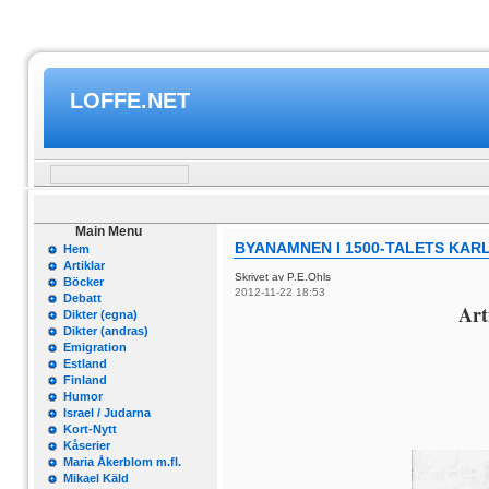
LOFFE.NET
Main Menu
BYANAMNEN I 1500-TALETS KARL
Hem
Artiklar
Skrivet av P.E.Ohls
Böcker
2012-11-22 18:53
Debatt
Art
Dikter (egna)
Dikter (andras)
Emigration
Estland
Finland
Humor
Israel / Judarna
Kort-Nytt
Kåserier
Maria Åkerblom m.fl.
Mikael Käld