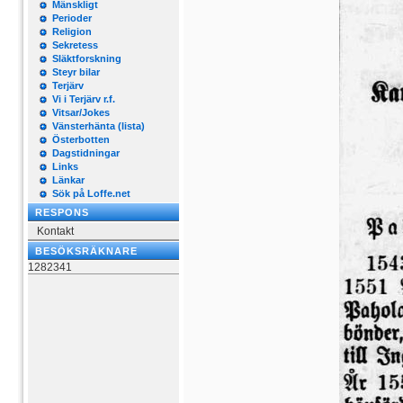
Mänskligt
Perioder
Religion
Sekretess
Släktforskning
Steyr bilar
Terjärv
Vi i Terjärv r.f.
Vitsar/Jokes
Vänsterhänta (lista)
Österbotten
Dagstidningar
Links
Länkar
Sök på Loffe.net
RESPONS
Kontakt
BESÖKSRÄKNARE
1282341