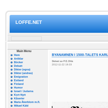
LOFFE.NET
Main Menu
BYANAMNEN I 1500-TALETS KARL
Hem
Artiklar
Skrivet av P.E.Ohls
Böcker
2012-11-22 19:33
Debatt
Dikter (egna)
Dikter (andras)
Emigration
Estland
Finland
Humor
Israel / Judarna
Kort-Nytt
Kåserier
Maria Åkerblom m.fl.
Mikael Käld