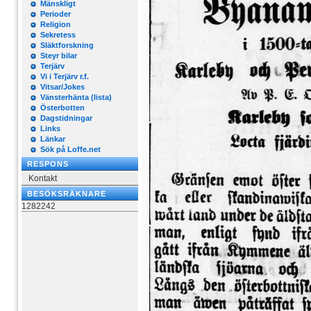
Mänskligt
Perioder
Religion
Sekretess
Släktforskning
Steyr bilar
Terjärv
Vi i Terjärv r.f.
Vitsar/Jokes
Vänsterhänta (lista)
Österbotten
Dagstidningar
Links
Länkar
Sök på Loffe.net
RESPONS
Kontakt
BESÖKSRÄKNARE
1282242