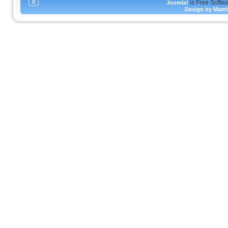
is Free Softw
Joomla!
Design by Mam