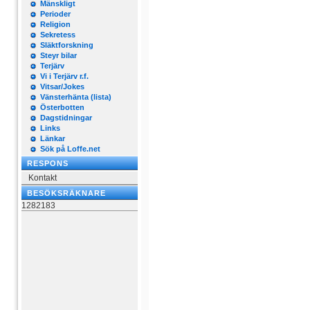
Mänskligt
Perioder
Religion
Sekretess
Släktforskning
Steyr bilar
Terjärv
Vi i Terjärv r.f.
Vitsar/Jokes
Vänsterhänta (lista)
Österbotten
Dagstidningar
Links
Länkar
Sök på Loffe.net
RESPONS
Kontakt
BESÖKSRÄKNARE
1282183