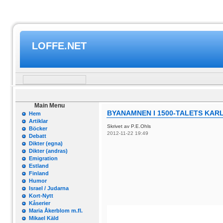
LOFFE.NET
Main Menu
BYANAMNEN I 1500-TALETS KARL
Hem
Artiklar
Skrivet av P.E.Ohls
Böcker
2012-11-22 19:49
Debatt
Dikter (egna)
Dikter (andras)
Emigration
Estland
Finland
Humor
Israel / Judarna
Kort-Nytt
Kåserier
Maria Åkerblom m.fl.
Mikael Käld