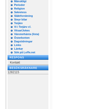
Mänskligt
Perioder
Religion
Sekretess
Släktforskning
Steyr bilar
Terjärv
Vi i Terjärv r.f.
Vitsar/Jokes
Vänsterhänta (lista)
Österbotten
Dagstidningar
Links
Länkar
Sök på Loffe.net
RESPONS
Kontakt
BESÖKSRÄKNARE
1282115