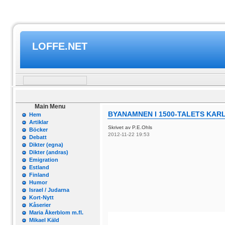
LOFFE.NET
Main Menu
BYANAMNEN I 1500-TALETS KARL
Hem
Artiklar
Skrivet av P.E.Ohls
Böcker
2012-11-22 19:53
Debatt
Dikter (egna)
Dikter (andras)
Emigration
Estland
Finland
Humor
Israel / Judarna
Kort-Nytt
Kåserier
Maria Åkerblom m.fl.
Mikael Käld