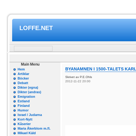
LOFFE.NET
Main Menu
BYANAMNEN I 1500-TALETS KARL
Hem
Artiklar
Skrivet av P.E.Ohls
Böcker
2012-11-22 20:00
Debatt
Dikter (egna)
Dikter (andras)
Emigration
Estland
Finland
Humor
Israel / Judarna
Kort-Nytt
Kåserier
Maria Åkerblom m.fl.
Mikael Käld