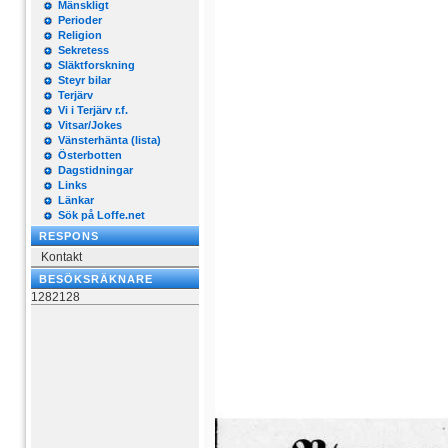
Mänskligt
Perioder
Religion
Sekretess
Släktforskning
Steyr bilar
Terjärv
Vi i Terjärv r.f.
Vitsar/Jokes
Vänsterhänta (lista)
Österbotten
Dagstidningar
Links
Länkar
Sök på Loffe.net
RESPONS
Kontakt
BESÖKSRÄKNARE
1282128