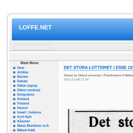
LOFFE.NET
Main Menu
DET STORA LOTTERIET I ESSE 19
Hem
Artiklar
Skrivet av Okänd annonsör i Österbottens Folkbl
Böcker
2012-12-08 17:54
Debatt
Dikter (egna)
Dikter (andras)
Emigration
Estland
Finland
Humor
Israel / Judarna
Kort-Nytt
Kåserier
Maria Åkerblom m.fl.
Mikael Käld