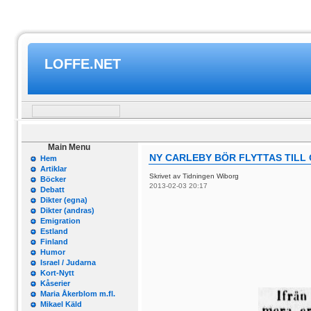
LOFFE.NET
Main Menu
NY CARLEBY BÖR FLYTTAS TILL 
Hem
Artiklar
Skrivet av Tidningen Wiborg
Böcker
2013-02-03 20:17
Debatt
Dikter (egna)
Dikter (andras)
Emigration
Estland
Finland
Humor
Israel / Judarna
Kort-Nytt
Kåserier
Maria Åkerblom m.fl.
Mikael Käld