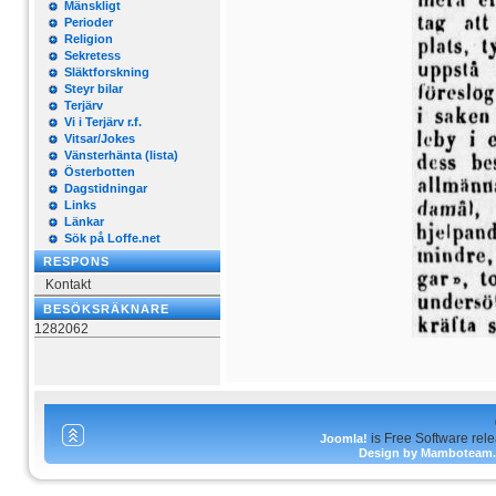
Mänskligt
Perioder
Religion
Sekretess
Släktforskning
Steyr bilar
Terjärv
Vi i Terjärv r.f.
Vitsar/Jokes
Vänsterhänta (lista)
Österbotten
Dagstidningar
Links
Länkar
Sök på Loffe.net
RESPONS
Kontakt
BESÖKSRÄKNARE
1282062
is Free Software rel
Joomla!
Design by Mamboteam