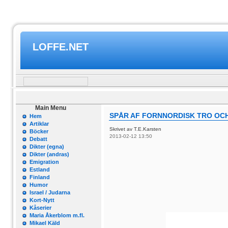
LOFFE.NET
Main Menu
SPÅR AF FORNNORDISK TRO OCH
Hem
Artiklar
Skrivet av T.E.Karsten
Böcker
2013-02-12 13:50
Debatt
Dikter (egna)
Dikter (andras)
Emigration
Estland
Finland
Humor
Israel / Judarna
Kort-Nytt
Kåserier
Maria Åkerblom m.fl.
Mikael Käld