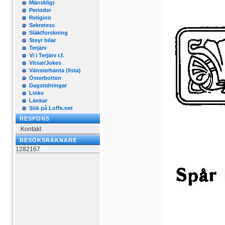
Mänskligt
Perioder
Religion
Sekretess
Släktforskning
Steyr bilar
Terjärv
Vi i Terjärv r.f.
Vitsar/Jokes
Vänsterhänta (lista)
Österbotten
Dagstidningar
Links
Länkar
Sök på Loffe.net
RESPONS
Kontakt
BESÖKSRÄKNARE
1282167