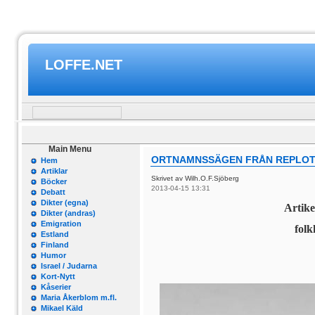
LOFFE.NET
Main Menu
ORTNAMNSSÄGEN FRÅN REPLOT 
Hem
Artiklar
Skrivet av Wilh.O.F.Sjöberg
Böcker
2013-04-15 13:31
Debatt
Dikter (egna)
Artike
Dikter (andras)
Emigration
folk
Estland
Finland
Humor
Israel / Judarna
Kort-Nytt
Kåserier
Maria Åkerblom m.fl.
Mikael Käld