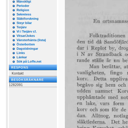
Mänskligt
Perioder
Religion
Sekretess
Släktforskning
Steyr bilar
Terjärv
Vi i Terjärv r.f.
Vitsar/Jokes
Vänsterhänta (lista)
Österbotten
Dagstidningar
Links
Länkar
Sök på Loffe.net
RESPONS
Kontakt
BESÖKSRÄKNARE
1282091