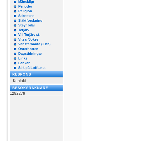
Mänskligt
Perioder
Religion
Sekretess
Släktforskning
Steyr bilar
Terjärv
Vi i Terjärv r.f.
Vitsar/Jokes
Vänsterhänta (lista)
Österbotten
Dagstidningar
Links
Länkar
Sök på Loffe.net
RESPONS
Kontakt
BESÖKSRÄKNARE
1282279