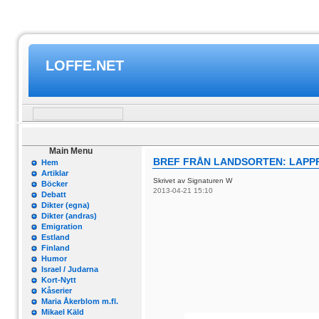
LOFFE.NET
Main Menu
BREF FRÅN LANDSORTEN: LAPPFO
Hem
Artiklar
Skrivet av Signaturen W
Böcker
2013-04-21 15:10
Debatt
Dikter (egna)
Dikter (andras)
Emigration
Estland
Finland
Humor
Israel / Judarna
Kort-Nytt
Kåserier
Maria Åkerblom m.fl.
Mikael Käld