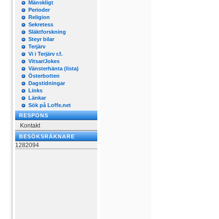
Mänskligt
Perioder
Religion
Sekretess
Släktforskning
Steyr bilar
Terjärv
Vi i Terjärv r.f.
Vitsar/Jokes
Vänsterhänta (lista)
Österbotten
Dagstidningar
Links
Länkar
Sök på Loffe.net
RESPONS
Kontakt
BESÖKSRÄKNARE
1282094