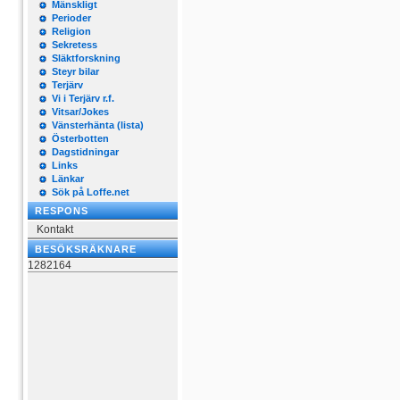
Mänskligt
Perioder
Religion
Sekretess
Släktforskning
Steyr bilar
Terjärv
Vi i Terjärv r.f.
Vitsar/Jokes
Vänsterhänta (lista)
Österbotten
Dagstidningar
Links
Länkar
Sök på Loffe.net
RESPONS
Kontakt
BESÖKSRÄKNARE
1282164