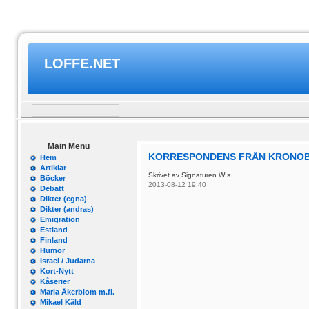
LOFFE.NET
Main Menu
KORRESPONDENS FRÅN KRONOBY 
Hem
Artiklar
Skrivet av Signaturen W:s.
Böcker
2013-08-12 19:40
Debatt
Dikter (egna)
Dikter (andras)
Emigration
Estland
Finland
Humor
Israel / Judarna
Kort-Nytt
Kåserier
Maria Åkerblom m.fl.
Mikael Käld